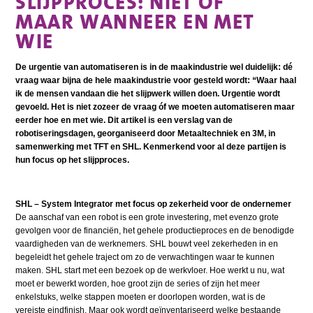
SLIJPPROCES: NIET ÓF
MAAR WANNEER EN MET
WIE
De urgentie van automatiseren is in de maakindustrie wel duidelijk: dé
vraag waar bijna de hele maakindustrie voor gesteld wordt: “Waar haal
ik de mensen vandaan die het slijpwerk willen doen. Urgentie wordt
gevoeld. Het is niet zozeer de vraag óf we moeten automatiseren maar
eerder hoe en met wie. Dit artikel is een verslag van de
robotiseringsdagen, georganiseerd door Metaaltechniek en 3M, in
samenwerking met TFT en SHL. Kenmerkend voor al deze partijen is
hun focus op het slijpproces.
SHL – System Integrator met focus op zekerheid voor de ondernemer
De aanschaf van een robot is een grote investering, met evenzo grote
gevolgen voor de financiën, het gehele productieproces en de benodigde
vaardigheden van de werknemers. SHL bouwt veel zekerheden in en
begeleidt het gehele traject om zo de verwachtingen waar te kunnen
maken. SHL start met een bezoek op de werkvloer. Hoe werkt u nu, wat
moet er bewerkt worden, hoe groot zijn de series of zijn het meer
enkelstuks, welke stappen moeten er doorlopen worden, wat is de
vereiste eindfinish. Maar ook wordt geïnventariseerd welke bestaande