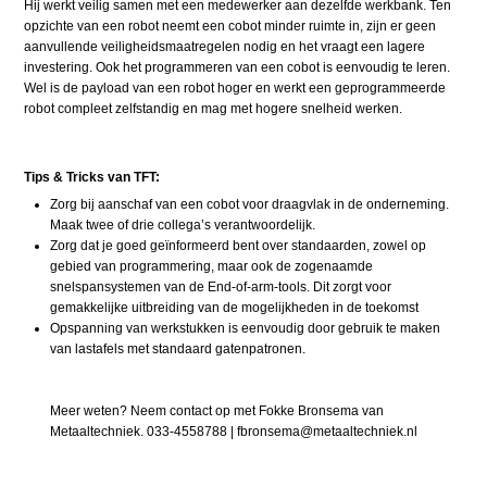
Hij werkt veilig samen met een medewerker aan dezelfde werkbank. Ten
opzichte van een robot neemt een cobot minder ruimte in, zijn er geen
aanvullende veiligheidsmaatregelen nodig en het vraagt een lagere
investering. Ook het programmeren van een cobot is eenvoudig te leren.
Wel is de payload van een robot hoger en werkt een geprogrammeerde
robot compleet zelfstandig en mag met hogere snelheid werken.
Tips & Tricks van TFT:
Zorg bij aanschaf van een cobot voor draagvlak in de onderneming.
Maak twee of drie collega’s verantwoordelijk.
Zorg dat je goed geïnformeerd bent over standaarden, zowel op
gebied van programmering, maar ook de zogenaamde
snelspansystemen van de End-of-arm-tools. Dit zorgt voor
gemakkelijke uitbreiding van de mogelijkheden in de toekomst
Opspanning van werkstukken is eenvoudig door gebruik te maken
van lastafels met standaard gatenpatronen.
Meer weten? Neem contact op met Fokke Bronsema van
Metaaltechniek. 033-4558788 | fbronsema@metaaltechniek.nl