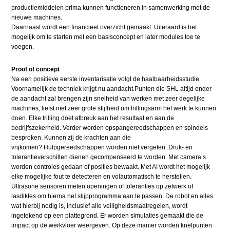
productiemiddelen prima kunnen functioneren in samenwerking met de
nieuwe machines.
Daarnaast wordt een financieel overzicht gemaakt. Uiteraard is het
mogelijk om te starten met een basisconcept en later modules toe te
voegen.
Proof of concept
Na een positieve eerste inventarisatie volgt de haalbaarheidsstudie.
Voornamelijk de techniek krijgt nu aandacht.Punten die SHL altijd onder
de aandacht zal brengen zijn snelheid van werken met zeer degelijke
machines, liefst met zeer grote stijfheid om trillingsarm het werk te kunnen
doen. Elke trilling doet afbreuk aan het resultaat en aan de
bedrijfszekerheid. Verder worden opspangereedschappen en spindels
besproken. Kunnen zij de krachten aan die
vrijkomen? Hulpgereedschappen worden niet vergeten. Druk- en
tolerantieverschillen dienen gecompenseerd te worden. Met camera’s
worden controles gedaan of posities bewaakt. Met AI wordt het mogelijk
elke mogelijke fout te detecteren en volautomatisch te herstellen.
Ultrasone sensoren meten openingen of toleranties op zetwerk of
lasdiktes om hierna het slijpprogramma aan te passen. De robot en alles
wat hierbij nodig is, inclusief alle veiligheidsmaatregelen, wordt
ingetekend op een plattegrond. Er worden simulaties gemaakt die de
impact op de werkvloer weergeven. Op deze manier worden knelpunten