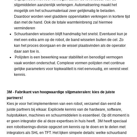
slijpmiddelen aanzienlijk verlengen. Automatisering maakt het
mogelijk om het schuurmateriaal zeer gelijkmatig te belasten.
Daardoor worden veel gladdere oppervlakten verkregen in kortere tijd
dan met de hand. Ook de totale warmteinbreng zal hiermee
verminderen
Schuurbanden wisselen blijft handmatig het snelst. Eventueel kun je
met een extra arm op de robot, de band wisselen buiten de cel. Zo
kan het proces doorgaan en de wissel plaatsvinden als de operator
daar aan toe is.
Polijsten is een bewerking waar stabiliteit en benodigd vermogen
vaak worden onderschat. Complexe vormen polijsten met continue
gelijke parameters voor topkwaliteit is niet eenvoudig, en vereist veel
kennis.
3M - Fabrikant van hoogwaardige slijpmateralen: kies de juiste
partners!
Kies je voor het implementeren van een robot, verzamel dan eerst de
juiste partners bij elkaar. Expliciete kennis van de hardware, software,
hulpstukken, machines en schuurmiddelen is essentieel. Op dit moment is
er geen integrator die al deze expertises in huis heeft. 3M heeft speciaal
een robotiserings-divisie opgezet om kennis op te doen en te delen met
integrators als SHL en TFT. Het lijken simpele details: welke schuurband