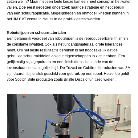
zetten we in? Maar met een foute keuze kan een heel concept in het water
vallen. Doe eerst gedegen onderzoek naar de strategie en het gebruik
van een schuurapplicatie. Mogelijkheden en onmogelijkheden kunnen in
het 3M CAT centre in Neuss in de praktijk getest worden.
Robotslijpen en schuurmaterialen
Een belangrijk voordeel van robotslijpen is de reproduceerbare finish en
de constante kwaliteit. Ook als het uitgangsmateriaal grote toleranties
heeft. Om het beste resultaat te bereiken is het noodzakelijk dat de
gebruikte schuurmiddelen ook die eigenschappen in zich hebben. Een
gelijkmatig slijtagepatroon en een finish die tot het einde van de
levensduur constant gelijk blijft. De Trizact en CubitronII producten van 3M
zijn daarom bij uitstek geschikt voor gebruik op een robot. Hetzelfde geldt
voor Scotch Brite producten zoals Bristle Discs of unitized wielen.