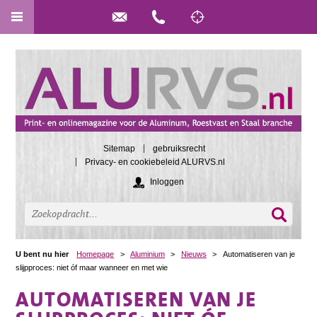
Sitemap
gebruiksrecht
Privacy- en cookiebeleid ALURVS.nl
Inloggen
U bent nu hier
Homepage
>
Aluminium
>
Nieuws
>
Automatiseren van je
slijpproces: niet óf maar wanneer en met wie
AUTOMATISEREN VAN JE