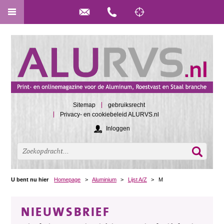
Sitemap
gebruiksrecht
Privacy- en cookiebeleid ALURVS.nl
Inloggen
U bent nu hier
Homepage
>
Aluminium
>
Lijst A/Z
>
M
NIEUWSBRIEF