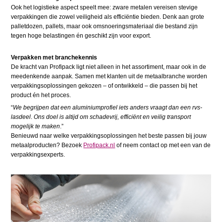
Ook het logistieke aspect speelt mee: zware metalen vereisen stevige
verpakkingen die zowel veiligheid als efficiëntie bieden. Denk aan grote
palletdozen, pallets, maar ook omsnoeringsmateriaal die bestand zijn
tegen hoge belastingen én geschikt zijn voor export.
Verpakken met branchekennis
De kracht van Profipack ligt niet alleen in het assortiment, maar ook in de
meedenkende aanpak. Samen met klanten uit de metaalbranche worden
verpakkingsoplossingen gekozen – of ontwikkeld – die passen bij het
product én het proces.
“
We begrijpen dat een aluminiumprofiel iets anders vraagt dan een rvs-
lasdeel
.
Ons doel is altijd om schadevrij, efficiënt en veilig transport
mogelijk te maken
.”
Benieuwd naar welke verpakkingsoplossingen het beste passen bij jouw
metaalproducten? Bezoek
Profipack.nl
of neem contact op met een van de
verpakkingsexperts.