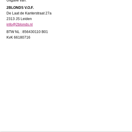
Uitgave van:
2BLONDS V.O.F.
De Laat de Kanterstraat 27a
2313 JS Leiden
info@2blonds.nl
BTW NL : 856430110 B01
KvK 66180716