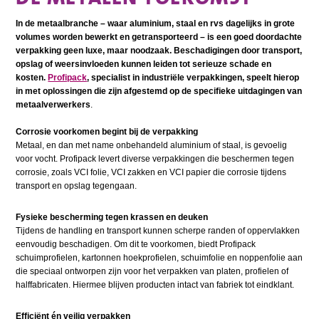
In de metaalbranche – waar aluminium, staal en rvs dagelijks in grote
volumes worden bewerkt en getransporteerd – is een goed doordachte
verpakking geen luxe, maar noodzaak. Beschadigingen door transport,
opslag of weersinvloeden kunnen leiden tot serieuze schade en
kosten.
Profipack
, specialist in industriële verpakkingen, speelt hierop
in met oplossingen die zijn afgestemd op de specifieke uitdagingen van
metaalverwerkers
.
Corrosie voorkomen begint bij de verpakking
Metaal, en dan met name onbehandeld aluminium of staal, is gevoelig
voor vocht. Profipack levert diverse verpakkingen die beschermen tegen
corrosie, zoals VCI folie, VCI zakken en VCI papier die corrosie tijdens
transport en opslag tegengaan.
Fysieke bescherming tegen krassen en deuken
Tijdens de handling en transport kunnen scherpe randen of oppervlakken
eenvoudig beschadigen. Om dit te voorkomen, biedt Profipack
schuimprofielen, kartonnen hoekprofielen, schuimfolie en noppenfolie aan
die speciaal ontworpen zijn voor het verpakken van platen, profielen of
halffabricaten. Hiermee blijven producten intact van fabriek tot eindklant.
Efficiënt én veilig verpakken