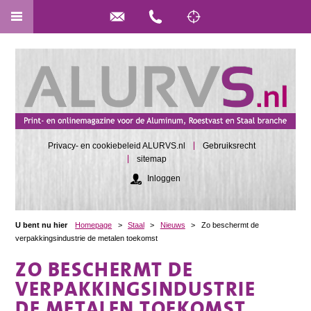
Privacy- en cookiebeleid ALURVS.nl
Gebruiksrecht
sitemap
Inloggen
U bent nu hier
Homepage
>
Staal
>
Nieuws
>
Zo beschermt de
verpakkingsindustrie de metalen toekomst
ZO BESCHERMT DE
VERPAKKINGSINDUSTRIE
DE METALEN TOEKOMST