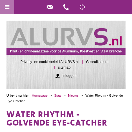
Privacy- en cookiebeleid ALURVS.nl
Gebruiksrecht
sitemap
Inloggen
U bent nu hier
Homepage
>
Staal
>
Nieuws
>
Water Rhythm - Golvende
Eye-Catcher
WATER RHYTHM -
GOLVENDE EYE-CATCHER