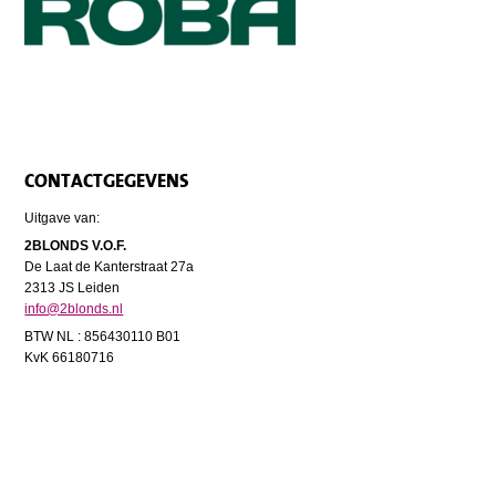
CONTACTGEGEVENS
Uitgave van:
2BLONDS V.O.F.
De Laat de Kanterstraat 27a
2313 JS Leiden
info@2blonds.nl
BTW NL : 856430110 B01
KvK 66180716