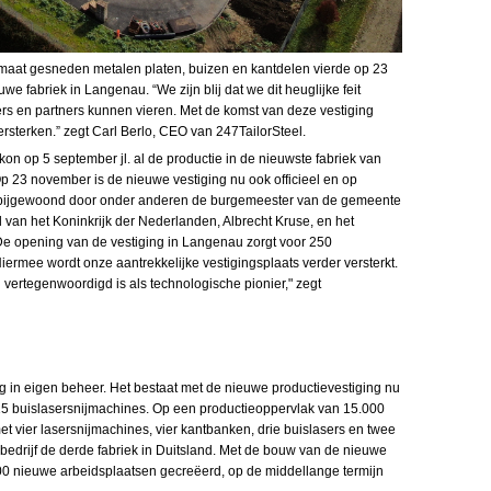
p maat gesneden metalen platen, buizen en kantdelen vierde op 23
e fabriek in Langenau. “We zijn blij dat we dit heuglijke feit
s en partners kunnen vieren. Met de komst van deze vestiging
rsterken.” zegt Carl Berlo, CEO van 247TailorSteel.
n op 5 september jl. al de productie in de nieuwste fabriek van
p 23 november is de nieuwe vestiging nu ook officieel en op
d bijgewoond door onder anderen de burgemeester van de gemeente
 van het Koninkrijk der Nederlanden, Albrecht Kruse, en het
De opening van de vestiging in Langenau zorgt voor 250
iermee wordt onze aantrekkelijke vestigingsplaats verder versterkt.
nu vertegenwoordigd is als technologische pionier," zegt
ig in eigen beheer. Het bestaat met de nieuwe productievestiging nu
15 buislasersnijmachines. Op een productieoppervlak van 15.000
et vier lasersnijmachines, vier kantbanken, drie buislasers en twee
 bedrijf de derde fabriek in Duitsland. Met de bouw van de nieuwe
100 nieuwe arbeidsplaatsen gecreëerd, op de middellange termijn