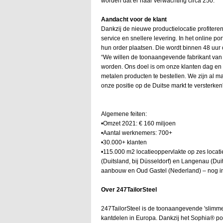
worden dat er naar verwachting circa 250.
Aandacht voor de klant
Dankzij de nieuwe productielocatie profitere
service en snellere levering. In het online 
hun order plaatsen. Die wordt binnen 48 uur o
“We willen de toonaangevende fabrikant van
worden. Ons doel is om onze klanten dag en
metalen producten te bestellen. We zijn al m
onze positie op de Duitse markt te versterken”
Algemene feiten:
•Omzet 2021: € 160 miljoen
•Aantal werknemers: 700+
•30.000+ klanten
•115.000 m2 locatieoppervlakte op zes locati
(Duitsland, bij Düsseldorf) en Langenau (Dui
aanbouw en Oud Gastel (Nederland) – nog 
Over 247TailorSteel
247TailorSteel is de toonaangevende 'slimme
kantdelen in Europa. Dankzij het Sophia® po