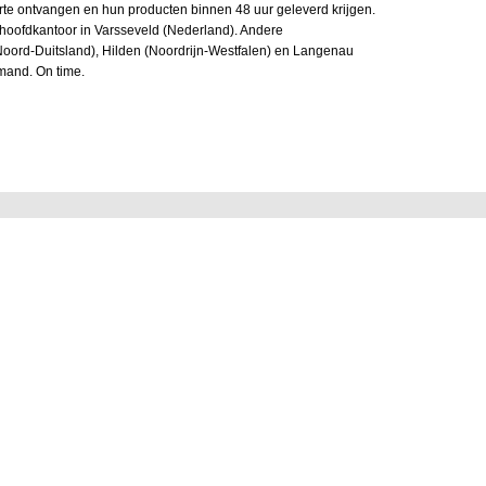
erte ontvangen en hun producten binnen 48 uur geleverd krijgen.
r hoofdkantoor in Varsseveld (Nederland). Andere
 (Noord-Duitsland), Hilden (Noordrijn-Westfalen) en Langenau
mand. On time.