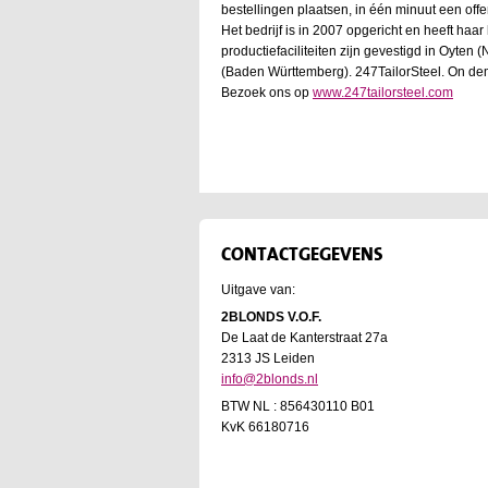
bestellingen plaatsen, in één minuut een off
Het bedrijf is in 2007 opgericht en heeft haa
productiefaciliteiten zijn gevestigd in Oyten
(Baden Württemberg). 247TailorSteel. On de
Bezoek ons op
www.247tailorsteel.com
CONTACTGEGEVENS
Uitgave van:
2BLONDS V.O.F.
De Laat de Kanterstraat 27a
2313 JS Leiden
info@2blonds.nl
BTW NL : 856430110 B01
KvK 66180716