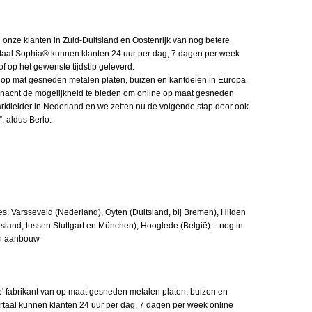
n onze klanten in Zuid-Duitsland en Oostenrijk van nog betere
portaal Sophia® kunnen klanten 24 uur per dag, 7 dagen per week
f op het gewenste tijdstip geleverd.
 op mat gesneden metalen platen, buizen en kantdelen in Europa
 nacht de mogelijkheid te bieden om online op maat gesneden
arktleider in Nederland en we zetten nu de volgende stap door ook
, aldus Berlo.
es: Varsseveld (Nederland), Oyten (Duitsland, bij Bremen), Hilden
tsland, tussen Stuttgart en München), Hooglede (België) – nog in
in aanbouw
' fabrikant van op maat gesneden metalen platen, buizen en
rtaal kunnen klanten 24 uur per dag, 7 dagen per week online