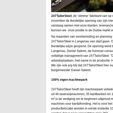
247TailorSteel
, de ‘slimme’ fabrikant van o
november de feestelijke opening van zijn nieuw
vandaag samen met onze klanten, leverancier
kunnen we onze positie in de Duitse markt ve
Na maanden van voorbereiding en planning ko
247TailorSteel in Langenau van start gaan. O
feestelijke wijze geopend. De opening wer
Langenau, Daniel Salemi, de honorair consul
voltallige management van 247TailorSteel. "
arbeidsplaatsen, met name in de productie. H
We zijn ook erg blij dat 247TailorSteel hier 
burgemeester Daniel Salemi.
100% eigen machinepark
247TailorSteel heeft zijn machinepark volled
uit 46 lasersnijmachines, 35 kantbanken en 
m² is de vestiging om te beginnen uitgerust m
machines voor kantafronding. Het is voor het
productielocatie worden in eerste instantie 