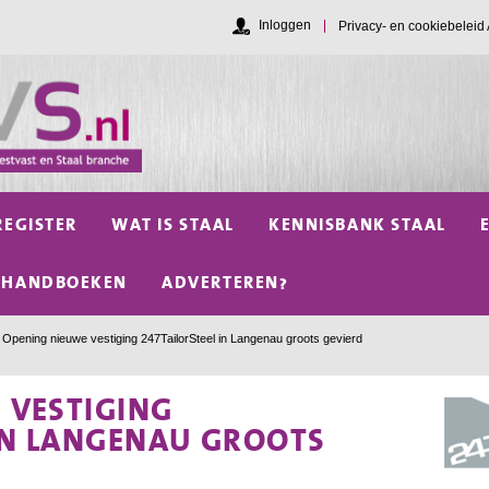
Inloggen
Privacy- en cookiebelei
REGISTER
WAT IS STAAL
KENNISBANK STAAL
HANDBOEKEN
ADVERTEREN?
Opening nieuwe vestiging 247TailorSteel in Langenau groots gevierd
 VESTIGING
 IN LANGENAU GROOTS