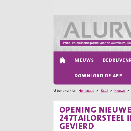
NIEUWS
BEDRIJVEN
DOWNLOAD DE APP
U bent nu hier
Homepage
>
Staal
>
Nieuws
>
OPENING NIEUWE
247TAILORSTEEL
GEVIERD