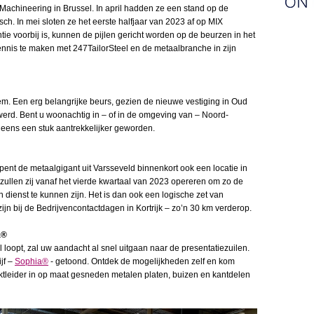
Machineering in Brussel. In april hadden ze een stand op de
h. In mei sloten ze het eerste halfjaar van 2023 af op MIX
e voorbij is, kunnen de pijlen gericht worden op de beurzen in het
ennis te maken met 247TailorSteel en de metaalbranche in zijn
hem. Een erg belangrijke beurs, gezien de nieuwe vestiging in Oud
 werd. Bent u woonachtig in – of in de omgeving van – Noord-
ineens een stuk aantrekkelijker geworden.
ent de metaalgigant uit Varsseveld binnenkort ook een locatie in
zullen zij vanaf het vierde kwartaal van 2023 opereren om zo de
n dienst te kunnen zijn. Het is dan ook een logische zet van
jn bij de Bedrijvencontactdagen in Kortrijk – zo’n 30 km verderop.
a®
loopt, zal uw aandacht al snel uitgaan naar de presentatiezuilen.
jf –
Sophia®
- getoond. Ontdek de mogelijkheden zelf en kom
tleider in op maat gesneden metalen platen, buizen en kantdelen