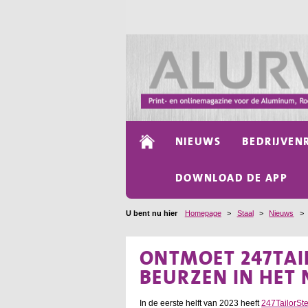
NIEUWS
BEDRIJVEN
DOWNLOAD DE APP
U bent nu hier
Homepage
>
Staal
>
Nieuws
>
ONTMOET 247TAI
BEURZEN IN HET 
In de eerste helft van 2023 heeft
247TailorSte