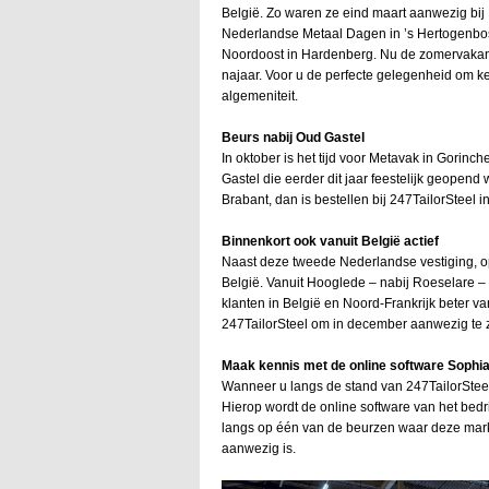
België. Zo waren ze eind maart aanwezig bij 
Nederlandse Metaal Dagen in ’s Hertogenbosc
Noordoost in Hardenberg. Nu de zomervakanti
najaar. Voor u de perfecte gelegenheid om k
algemeniteit.
Beurs nabij Oud Gastel
In oktober is het tijd voor Metavak in Gorinc
Gastel die eerder dit jaar feestelijk geopend
Brabant, dan is bestellen bij 247TailorSteel 
Binnenkort ook vanuit België actief
Naast deze tweede Nederlandse vestiging, op
België. Vanuit Hooglede – nabij Roeselare – 
klanten in België en Noord-Frankrijk beter va
247TailorSteel om in december aanwezig te zi
Maak kennis met de online software Sophi
Wanneer u langs de stand van 247TailorSteel 
Hierop wordt de online software van het bedri
langs op één van de beurzen waar deze mark
aanwezig is.