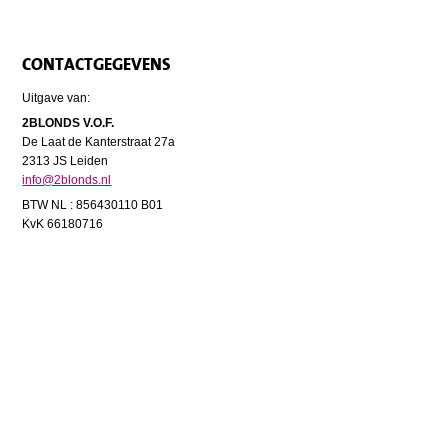
CONTACTGEGEVENS
Uitgave van:
2BLONDS V.O.F.
De Laat de Kanterstraat 27a
2313 JS Leiden
info@2blonds.nl
BTW NL : 856430110 B01
KvK 66180716