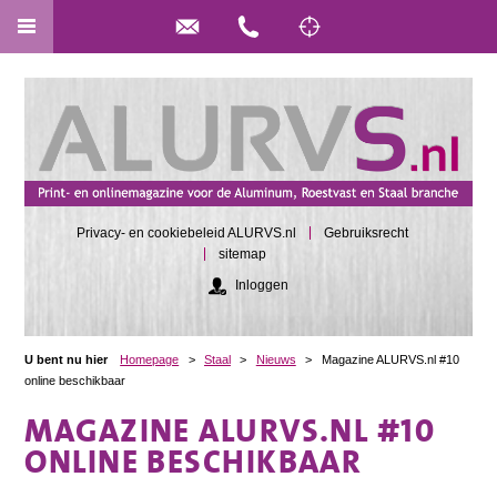
Privacy- en cookiebeleid ALURVS.nl
Gebruiksrecht
sitemap
Inloggen
U bent nu hier
Homepage
>
Staal
>
Nieuws
>
Magazine ALURVS.nl #10
online beschikbaar
MAGAZINE ALURVS.NL #10
ONLINE BESCHIKBAAR