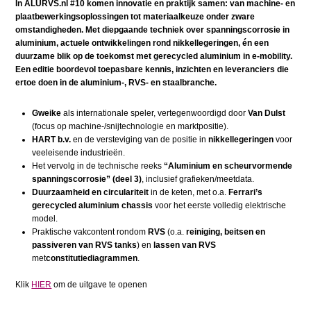
In ALURVS.nl #10 komen innovatie en praktijk samen: van machine- en
plaatbewerkingsoplossingen tot materiaalkeuze onder zware
omstandigheden. Met diepgaande techniek over spanningscorrosie in
aluminium, actuele ontwikkelingen rond nikkellegeringen, én een
duurzame blik op de toekomst met gerecycled aluminium in e-mobility
.
Een editie boordevol toepasbare kennis, inzichten en leveranciers die
ertoe doen in de aluminium-, RVS- en staalbranche.
Gweike
als internationale speler, vertegenwoordigd door
Van Dulst
(focus op machine-/snijtechnologie en marktpositie).
HART b.v.
en de versteviging van de positie in
nikkellegeringen
voor
veeleisende industrieën.
Het vervolg in de technische reeks
“Aluminium en scheurvormende
spanningscorrosie” (deel 3)
, inclusief grafieken/meetdata.
Duurzaamheid en circulariteit
in de keten, met o.a.
Ferrari’s
gerecycled aluminium chassis
voor het eerste volledig elektrische
model.
Praktische vakcontent rondom
RVS
(o.a.
reiniging, beitsen en
passiveren van RVS tanks
) en
lassen van RVS
met
constitutiediagrammen
.
Klik
HIER
om de uitgave te openen