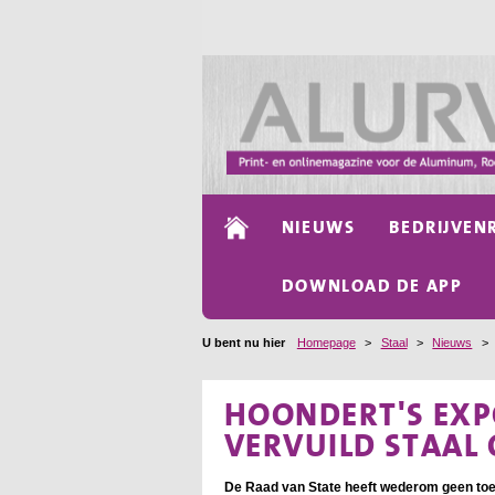
NIEUWS
BEDRIJVEN
DOWNLOAD DE APP
U bent nu hier
Homepage
>
Staal
>
Nieuws
>
HOONDERT'S EX
VERVUILD STAAL
De Raad van State heeft wederom geen to