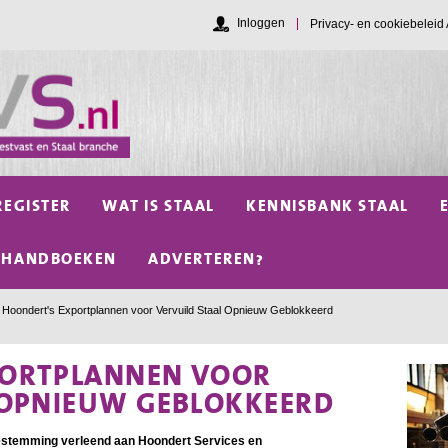
Inloggen
Privacy- en cookiebelei
REGISTER
WAT IS STAAL
KENNISBANK STAAL
HANDBOEKEN
ADVERTEREN?
Hoondert's Exportplannen voor Vervuild Staal Opnieuw Geblokkeerd
PORTPLANNEN VOOR
 OPNIEUW GEBLOKKEERD
estemming verleend aan Hoondert Services en