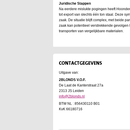
Juridische Stappen
Na eerdere mislukte pogingen heeft Hoonder
tot export van slechts één ton staal. Deze sy
zaak. De situatie blijft complex, met beide 
zaak kan potentieel verstrekkende gevolgen
transporten van vergelijkbare materialen.
CONTACTGEGEVENS
Uitgave van:
2BLONDS V.O.F.
De Laat de Kanterstraat 27a
2313 JS Leiden
info@2blonds.nl
BTW NL : 856430110 B01
KvK 66180716