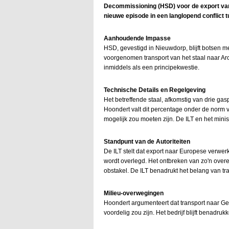
Decommissioning (HSD) voor de export van 
nieuwe episode in een langlopend conflict tu
Aanhoudende Impasse
HSD, gevestigd in Nieuwdorp, blijft botsen m
voorgenomen transport van het staal naar Arc
inmiddels als een principekwestie.
Technische Details en Regelgeving
Het betreffende staal, afkomstig van drie ga
Hoondert valt dit percentage onder de norm 
mogelijk zou moeten zijn. De ILT en het minist
Standpunt van de Autoriteiten
De ILT stelt dat export naar Europese verwerke
wordt overlegd. Het ontbreken van zo'n overe
obstakel. De ILT benadrukt het belang van t
Milieu-overwegingen
Hoondert argumenteert dat transport naar Ge
voordelig zou zijn. Het bedrijf blijft benadruk