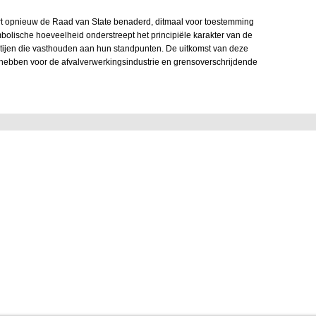
t opnieuw de Raad van State benaderd, ditmaal voor toestemming
mbolische hoeveelheid onderstreept het principiële karakter van de
partijen die vasthouden aan hun standpunten. De uitkomst van deze
 hebben voor de afvalverwerkingsindustrie en grensoverschrijdende