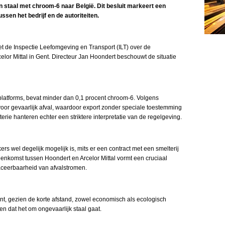
staal met chroom-6 naar België. Dit besluit markeert een
ssen het bedrijf en de autoriteiten.
et de Inspectie Leefomgeving en Transport (ILT) over de
elor Mittal in Gent. Directeur Jan Hoondert beschouwt de situatie
splatforms, bevat minder dan 0,1 procent chroom-6. Volgens
voor gevaarlijk afval, waardoor export zonder speciale toestemming
erie hanteren echter een striktere interpretatie van de regelgeving.
rs wel degelijk mogelijk is, mits er een contract met een smelterij
enkomst tussen Hoondert en Arcelor Mittal vormt een cruciaal
raceerbaarheid van afvalstromen.
nt, gezien de korte afstand, zowel economisch als ecologisch
ken dat het om ongevaarlijk staal gaat.