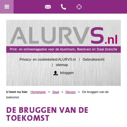
Privacy- en cookiebeleid ALURVS.nl
Gebruiksrecht
sitemap
Inloggen
U bent nu hier
Homepage
>
Staal
>
Nieuws
>
De bruggen van de
toekomst
DE BRUGGEN VAN DE
TOEKOMST