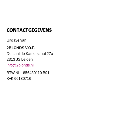
CONTACTGEGEVENS
Uitgave van:
2BLONDS V.O.F.
De Laat de Kanterstraat 27a
2313 JS Leiden
info@2blonds.nl
BTW NL : 856430110 B01
KvK 66180716