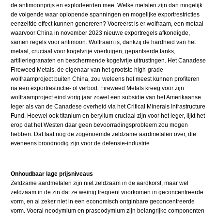
de antimoonprijs en explodeerden mee. Welke metalen zijn dan mogelijk
de volgende waar oplopende spanningen en mogelijke exportrestricties
eenzelfde effect kunnen genereren? Vooreerst is er wolfraam, een metaal
waarvoor China in november 2023 nieuwe exportregels afkondigde,
samen regels voor antimoon. Wolfraam is, dankzij de hardheid van het
metaal, cruciaal voor kogelvrije voertuigen, gepantserde tanks,
artilleriegranaten en beschermende kogelvrije uitrustingen. Het Canadese
Fireweed Metals, de eigenaar van het grootste high-grade
wolfraamproject buiten China, zou weleens het meest kunnen profiteren
na een exportrestrictie- of verbod. Fireweed Metals kreeg voor zijn
wolfraamproject eind vorig jaar zowel een subsidie van het Amerikaanse
leger als van de Canadese overheid via het Critical Minerals Infrastructure
Fund. Hoewel ook titanium en berylium cruciaal zijn voor het leger, lijkt het
erop dat het Westen daar geen bevoorradingsprobleem zou mogen
hebben. Dat laat nog de zogenoemde zeldzame aardmetalen over, die
eveneens broodnodig zijn voor de defensie-industrie
Onhoudbaar lage prijsniveaus
Zeldzame aardmetalen zijn niet zeldzaam in de aardkorst, maar wel
zeldzaam in de zin dat ze weinig frequent voorkomen in geconcentreerde
vorm, en al zeker niet in een economisch ontginbare geconcentreerde
vorm. Vooral neodymium en praseodymium zijn belangrijke componenten