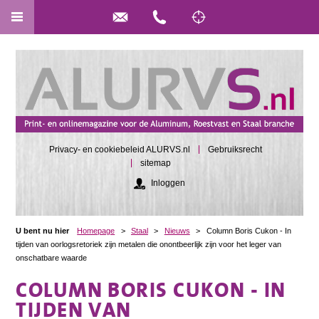
Privacy- en cookiebeleid ALURVS.nl
Gebruiksrecht
sitemap
Inloggen
U bent nu hier
Homepage
>
Staal
>
Nieuws
>
Column Boris Cukon - In
tijden van oorlogsretoriek zijn metalen die onontbeerlijk zijn voor het leger van
onschatbare waarde
COLUMN BORIS CUKON - IN
TIJDEN VAN