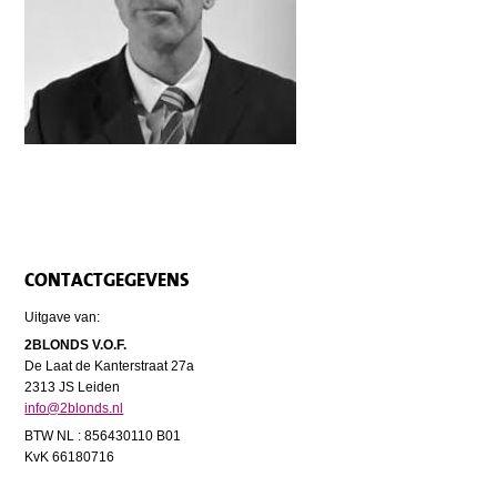
CONTACTGEGEVENS
Uitgave van:
2BLONDS V.O.F.
De Laat de Kanterstraat 27a
2313 JS Leiden
info@2blonds.nl
BTW NL : 856430110 B01
KvK 66180716