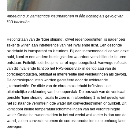
Afbeelding 3: vlamachtige kleurpatronen in één richting als gevolg van
IOB-bacteriën.
Het ontstaan van de ‘tiger striping’, ofwel regenboogtinten, is nagenoeg
zeker te wijten aan interferentie van het invallende licht. Een gezonde
oxidehuid is transparant en kleurloos. Bij een toenemende dikte van deze
huid, komt er een andere brekingsindex waardoor verschillende kleuren
ontstaan. Feitelijk is dit het prisma- of regenboogeffect. Vanwege reflectie
van dit invallende licht op het RVS-oppervlak in de toplaag van de
corrosieproducten, ontstaat er interferentie met verkleuringen als gevolg.
De corrosieproducten worden gecreëerd door de oxiderende
ijzerbacteriën. De dikte van de chroomoxidehuid beïnvloedt de
uiteindelijke verkleuring van het oppervlak. De oorzaak van de verticaal
gerichte ‘tiger striping’, zoals te zien is in afbeelding 1, is het gevolg van
het stilstaande verontreinigde water dat convectiestromen ontwikkelt. Dit
komt door kleine temperatuurschommelingen van het verontreinigde
water. Omdat het water midden in het vat veelal wat koeler is dan aan de
wand, zullen convectiestromen de corrosieproducten mee omhoog laten
bewegen.