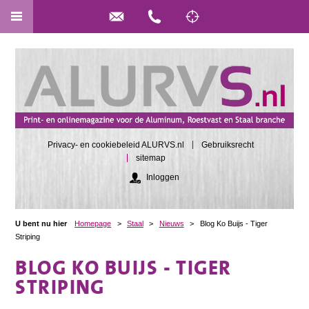
Privacy- en cookiebeleid ALURVS.nl
Gebruiksrecht
sitemap
Inloggen
U bent nu hier
Homepage
>
Staal
>
Nieuws
>
Blog Ko Buijs - Tiger
Striping
BLOG KO BUIJS - TIGER
STRIPING