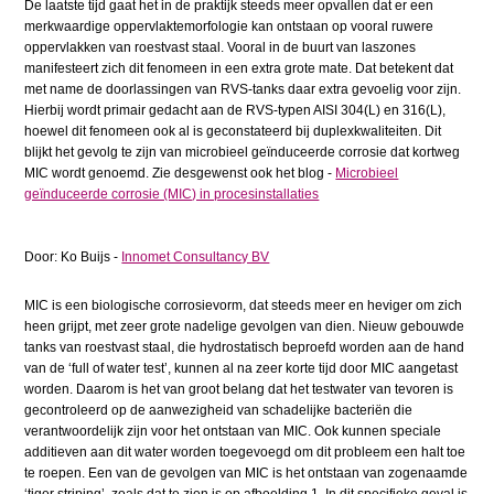
De laatste tijd gaat het in de praktijk steeds meer opvallen dat er een
merkwaardige oppervlaktemorfologie kan ontstaan op vooral ruwere
oppervlakken van roestvast staal. Vooral in de buurt van laszones
manifesteert zich dit fenomeen in een extra grote mate. Dat betekent dat
met name de doorlassingen van RVS-tanks daar extra gevoelig voor zijn.
Hierbij wordt primair gedacht aan de RVS-typen AISI 304(L) en 316(L),
hoewel dit fenomeen ook al is geconstateerd bij duplexkwaliteiten. Dit
blijkt het gevolg te zijn van microbieel geïnduceerde corrosie dat kortweg
MIC wordt genoemd. Zie desgewenst ook het blog -
Microbieel
geïnduceerde corrosie (MIC) in procesinstallaties
Door: Ko Buijs -
Innomet Consultancy BV
MIC is een biologische corrosievorm, dat steeds meer en heviger om zich
heen grijpt, met zeer grote nadelige gevolgen van dien. Nieuw gebouwde
tanks van roestvast staal, die hydrostatisch beproefd worden aan de hand
van de ‘full of water test’, kunnen al na zeer korte tijd door MIC aangetast
worden. Daarom is het van groot belang dat het testwater van tevoren is
gecontroleerd op de aanwezigheid van schadelijke bacteriën die
verantwoordelijk zijn voor het ontstaan van MIC. Ook kunnen speciale
additieven aan dit water worden toegevoegd om dit probleem een halt toe
te roepen. Een van de gevolgen van MIC is het ontstaan van zogenaamde