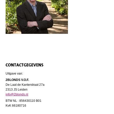
CONTACTGEGEVENS
Uitgave van:
2BLONDS V.O.F.
De Laat de Kanterstraat 27a
2313 JS Leiden
info@2blonds.nl
BTW NL : 856430110 B01
KvK 66180716