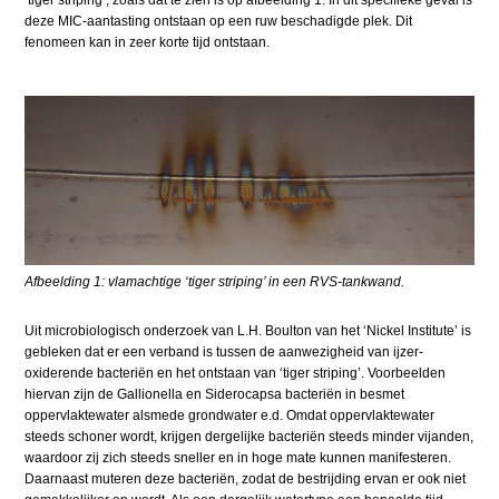
‘tiger striping’, zoals dat te zien is op afbeelding 1. In dit specifieke geval is
deze MIC-aantasting ontstaan op een ruw beschadigde plek. Dit
fenomeen kan in zeer korte tijd ontstaan.
Afbeelding 1: vlamachtige ‘tiger striping’ in een RVS-tankwand.
Uit microbiologisch onderzoek van L.H. Boulton van het ‘Nickel Institute’ is
gebleken dat er een verband is tussen de aanwezigheid van ijzer-
oxiderende bacteriën en het ontstaan van ‘tiger striping’. Voorbeelden
hiervan zijn de Gallionella en Siderocapsa bacteriën in besmet
oppervlaktewater alsmede grondwater e.d. Omdat oppervlaktewater
steeds schoner wordt, krijgen dergelijke bacteriën steeds minder vijanden,
waardoor zij zich steeds sneller en in hoge mate kunnen manifesteren.
Daarnaast muteren deze bacteriën, zodat de bestrijding ervan er ook niet