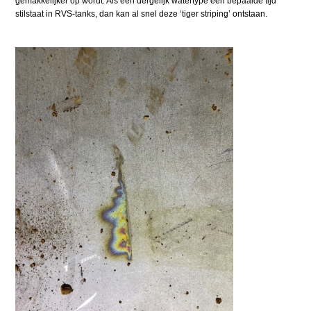
gemakkelijker op wordt. Als een dergelijk watertype een bepaalde tijd
stilstaat in RVS-tanks, dan kan al snel deze ‘tiger striping’ ontstaan.