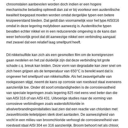
chroomstalen aanbevolen worden doch indien er een hogere
mechanische belasting optreedt dan zal er bij voorkeur een austenitische
kwaliteit toegepast moeten worden omdat dergelijke typen een betere
kruipweerstand bieden. Dat geldt dan voornamelijk voor het type AISI316
omdat in deze legering molybdeen aanwezig is. Austenitische typen
bevatten echter nikkel en in een reducerende omgeving is de kans dan
weer behoorlijk groot dat dit aanwezige nikkel een verbinding aangaat
met zwavel dat een relatief laag smeltpunt heeft.
Dit nikkelsulfide kan zich als een gesmolten film om de korrelgrenzen
gaan nestelen en het zal duidelijk zijn dat deze verbinding tot grote
schade c.q. breuk kan leiden. Deze vorm van degradatie kan zeer snel om
zich heen grijpen als de temperatuur van 650°C is bereikt want dat is
ongeveer het smeltpunt van nikkelsulfide. Als het zwavelgehalte van
rookgassen stijgt, neemt de kans op corrosie van roestvast staal eveneens
aanzienlijk toe. Onder dit soort omstandigheden is de corrosievastheid
van speciale legeringen zoals legering 825 niet eens veel beter dan die
van AISI 316 of van AISI 431. Uitvoerige studies naar de vorming van
corrosieve verbindingen zoals waterstofchloride in
afvalverbrandingsinstallaties laat zien dat een reactie van chloriden met
zwaveltrioxide ketelpijpen sterk doet aantasten. De aanwezigheid van
vocht in een milieu van broomchloride verhoogt de corrosiesnelheid van
roestvast staal AISI 304 en 316 aanzienlijk. Broom behoort net als chloor,