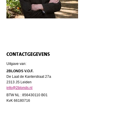
CONTACTGEGEVENS
Uitgave van:
2BLONDS V.O.F.
De Laat de Kanterstraat 27a
2313 JS Leiden
info@2blonds.nl
BTW NL : 856430110 B01
KvK 66180716