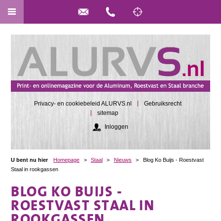
Privacy- en cookiebeleid ALURVS.nl
Gebruiksrecht
sitemap
Inloggen
U bent nu hier
Homepage
>
Staal
>
Nieuws
>
Blog Ko Buijs - Roestvast
Staal in rookgassen
BLOG KO BUIJS -
ROESTVAST STAAL IN
ROOKGASSEN