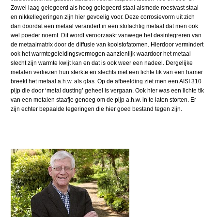
Zowel laag gelegeerd als hoog gelegeerd staal alsmede roestvast staal
en nikkellegeringen zijn hier gevoelig voor. Deze corrosievorm uit zich
dan doordat een metaal verandert in een stofachtig metaal dat men ook
wel poeder noemt. Dit wordt veroorzaakt vanwege het desintegreren van
de metaalmatrix door de diffusie van koolstofatomen. Hierdoor vermindert
ook het warmtegeleidingsvermogen aanzienlijk waardoor het metaal
slecht zijn warmte kwijt kan en dat is ook weer een nadeel. Dergelijke
metalen verliezen hun sterkte en slechts met een lichte tik van een hamer
breekt het metaal a.h.w. als glas. Op de afbeelding ziet men een AISI 310
pijp die door ‘metal dusting’ geheel is vergaan. Ook hier was een lichte tik
van een metalen staafje genoeg om de pijp a.h.w. in te laten storten. Er
zijn echter bepaalde legeringen die hier goed bestand tegen zijn.