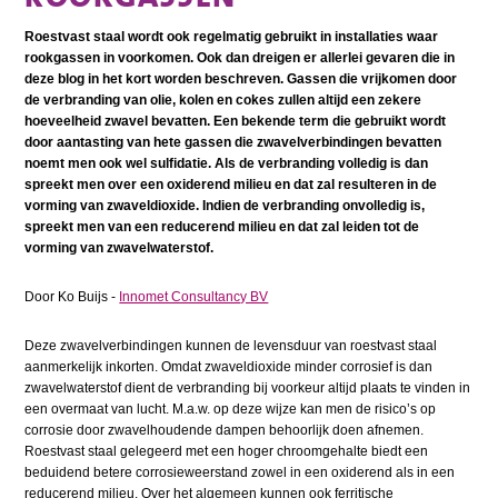
Roestvast staal wordt ook regelmatig gebruikt in installaties waar
rookgassen in voorkomen. Ook dan dreigen er allerlei gevaren die in
deze blog in het kort worden beschreven. Gassen die vrijkomen door
de verbranding van olie, kolen en cokes zullen altijd een zekere
hoeveelheid zwavel bevatten. Een bekende term die gebruikt wordt
door aantasting van hete gassen die zwavelverbindingen bevatten
noemt men ook wel sulfidatie. Als de verbranding volledig is dan
spreekt men over een oxiderend milieu en dat zal resulteren in de
vorming van zwaveldioxide. Indien de verbranding onvolledig is,
spreekt men van een reducerend milieu en dat zal leiden tot de
vorming van zwavelwaterstof.
Door Ko Buijs -
Innomet Consultancy BV
Deze zwavelverbindingen kunnen de levensduur van roestvast staal
aanmerkelijk inkorten. Omdat zwaveldioxide minder corrosief is dan
zwavelwaterstof dient de verbranding bij voorkeur altijd plaats te vinden in
een overmaat van lucht. M.a.w. op deze wijze kan men de risico’s op
corrosie door zwavelhoudende dampen behoorlijk doen afnemen.
Roestvast staal gelegeerd met een hoger chroomgehalte biedt een
beduidend betere corrosieweerstand zowel in een oxiderend als in een
reducerend milieu. Over het algemeen kunnen ook ferritische