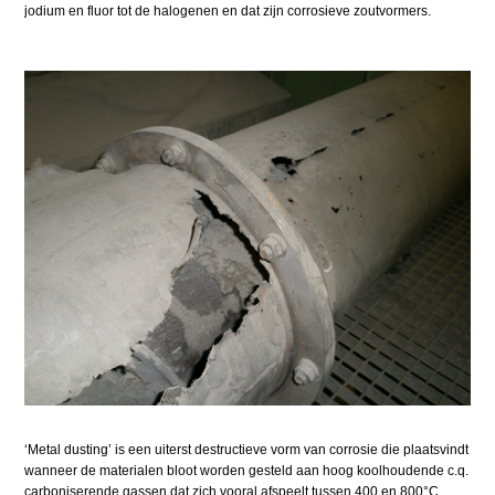
jodium en fluor tot de halogenen en dat zijn corrosieve zoutvormers.
‘Metal dusting’ is een uiterst destructieve vorm van corrosie die plaatsvindt
wanneer de materialen bloot worden gesteld aan hoog koolhoudende c.q.
carboniserende gassen dat zich vooral afspeelt tussen 400 en 800°C.