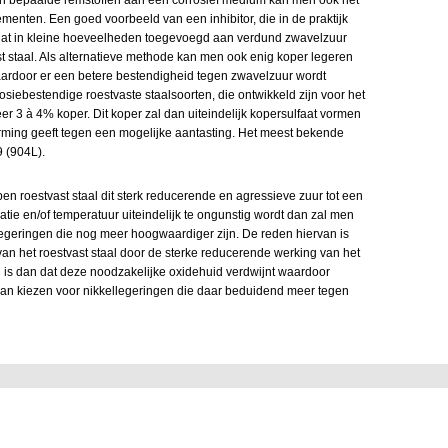
enten. Een goed voorbeeld van een inhibitor, die in de praktijk
 dat in kleine hoeveelheden toegevoegd aan verdund zwavelzuur
t staal. Als alternatieve methode kan men ook enig koper legeren
aardoor er een betere bestendigheid tegen zwavelzuur wordt
siebestendige roestvaste staalsoorten, die ontwikkeld zijn voor het
r 3 à 4% koper. Dit koper zal dan uiteindelijk kopersulfaat vormen
rming geeft tegen een mogelijke aantasting. Het meest bekende
9 (904L).
en roestvast staal dit sterk reducerende en agressieve zuur tot een
tie en/of temperatuur uiteindelijk te ongunstig wordt dan zal men
legeringen die nog meer hoogwaardiger zijn. De reden hiervan is
an het roestvast staal door de sterke reducerende werking van het
g is dan dat deze noodzakelijke oxidehuid verdwijnt waardoor
n gaan kiezen voor nikkellegeringen die daar beduidend meer tegen