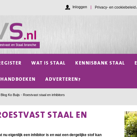
Inloggen
Privacy- en cookiebelei
REGISTER
WAT IS STAAL
KENNISBANK STAAL
HANDBOEKEN
ADVERTEREN?
Blog Ko Buijs - Roestvast staal en inhibitors
 ROESTVAST STAAL EN
nu eigenlijk een inhibitor is en wat een dergelijke stof kan