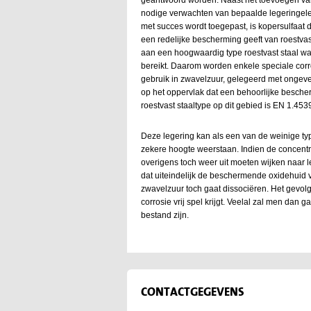
nodige verwachten van bepaalde legeringelem
met succes wordt toegepast, is kopersulfaat
een redelijke bescherming geeft van roestvas
aan een hoogwaardig type roestvast staal w
bereikt. Daarom worden enkele speciale corro
gebruik in zwavelzuur, gelegeerd met ongevee
op het oppervlak dat een behoorlijke besche
roestvast staaltype op dit gebied is EN 1.453
Deze legering kan als een van de weinige typ
zekere hoogte weerstaan. Indien de concentra
overigens toch weer uit moeten wijken naar 
dat uiteindelijk de beschermende oxidehuid v
zwavelzuur toch gaat dissociëren. Het gevol
corrosie vrij spel krijgt. Veelal zal men da
bestand zijn.
CONTACTGEGEVENS