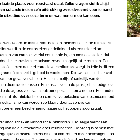
aatste plaats voor roestvast staal. Zulke vragen stel ik altijd
 geen schande indien zo’n uitdrukking wereldvreemd voor iemand
te uitzetting over deze term en wat men ermee kan doen.
e werkwoord ‘to inhibit’ wat ‘beletten’ betekent en in de ruimste zin
bitor wordt in de corrosieleer gedefinieerd als een middel om
komen van corrosie veelal een utopie is, kan men ook stellen dat
ls doel het corrosiemechanisme zoveel mogelijk af te remmen. Een
 stof die men aan het corrosieve medium toevoegt. In feite is dit een
 gaan of soms zelfs geheel te voorkomen. De kwestie is echter wel
kan per geval verschillen. Het is namelijk afhankelijk van de
n dient toe te passen. Empirisch is er in de praktijk het nodige op
ie de agressiviteit van zoutzuur op staal laten afnemen. Een ander
omaat als inhibitor bij een corrosieve belasting van geconcentreerd
emmechanisme kan worden verklaard door adsorptie c.q.
door er een beschermend laagje op het oppervlak ontstaat.
er anodische- en kathodische inhibitoren. Het laagje werpt een
ing van de elektrochemie doet verminderen. De vraag is of men met
dergelijke corrosieremmers en daar kan zonder meer bevestigend op
n bepaalde remstoffen aan een corrosief medium kan men ook het