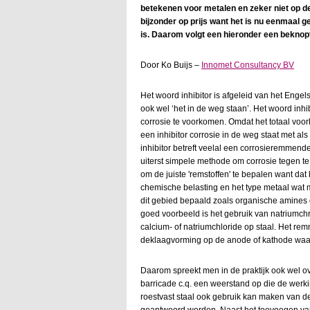
betekenen voor metalen en zeker niet op de l
bijzonder op prijs want het is nu eenmaal
is. Daarom volgt een hieronder een beknop
Door Ko Buijs –
Innomet Consultancy BV
Het woord inhibitor is afgeleid van het Engels
ook wel ‘het in de weg staan’. Het woord inhi
corrosie te voorkomen. Omdat het totaal voor
een inhibitor corrosie in de weg staat met a
inhibitor betreft veelal een corrosieremmende
uiterst simpele methode om corrosie tegen te
om de juiste 'remstoffen' te bepalen want dat 
chemische belasting en het type metaal wat me
dit gebied bepaald zoals organische amines d
goed voorbeeld is het gebruik van natriumchr
calcium- of natriumchloride op staal. Het r
deklaagvorming op de anode of kathode waar
Daarom spreekt men in de praktijk ook wel ov
barricade c.q. een weerstand op die de werk
roestvast staal ook gebruik kan maken van 
geantwoord worden. Naast het toevoegen va