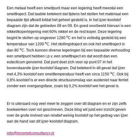
Een metaal heeft een smeltpunt maar een legering heeft meestal een
smelttraject. Dat laatste betekent dat tijdens het stollen het materiaal een
bepaalde tijd afkoelt totdat het geheel gestold is. In het ijzer-koolstof
diagram zijn dat de gebieden 08 en 09. En goed voorbeeld hiervan is een
nikkel/koperlegering met 60% nikkel en de rest koper. Deze legering
⁰
begint te stollen op ongeveer 1280
C en het is volledig gestold bij een
⁰
temperatuur van 1200
C. Het stollingstraject en ook het smelttraject is
⁰
dan 80
C. Toch kunnen diverse legeringen bij een bepaalde verhouding
een smeltpunt hebben i.p.v. een smelttraject en dat wordt dan een
eutecticum genoemd. Dat punt doet zich voor op punt 07 in het
bovenstaande ijzer-koolstof diagram. Dat betekent in dit geval dat ijzer
⁰
met 4,3% koolstof een smelttemperatuur heeft van circa 1150
C. Ook bij
0,8% koolstof is er een directe structuuromslag van austeniet naar ferriet
zonder een overgangsfase, zoals bij 0,2% koolstof wel het geval is.
Er is uiteraard nog veel meer te zeggen over dit diagram en er zijn zelfs
boekwerken over vol geschreven. Deze blog wil juist een inzicht geven
over de grote invloed van relatief weinig koolstof op het gedrag van ijzer
aan de hand van dit ijzer-koolstof diagram.
info@innometconsultancy.nl