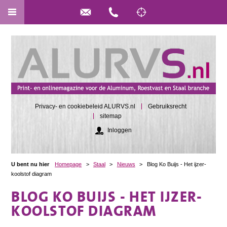
Privacy- en cookiebeleid ALURVS.nl
Gebruiksrecht
sitemap
Inloggen
U bent nu hier
Homepage
>
Staal
>
Nieuws
>
Blog Ko Buijs - Het ijzer-
koolstof diagram
BLOG KO BUIJS - HET IJZER-
KOOLSTOF DIAGRAM