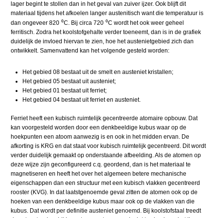
lager begint te stollen dan in het geval van zuiver ijzer. Ook blijft dit
materiaal tijdens het afkoelen langer austenitisch want die temperatuur is
⁰
⁰
dan ongeveer 820
C. Bij circa 720
C wordt het ook weer geheel
ferritisch. Zodra het koolstofgehalte verder toeneemt, dan is in de grafiek
duidelijk de invloed hiervan te zien, hoe het austenietgebied zich dan
ontwikkelt. Samenvattend kan het volgende gesteld worden:
Het gebied 08 bestaat uit de smelt en austeniet kristallen;
Het gebied 05 bestaat uit austeniet;
Het gebied 01 bestaat uit ferriet;
Het gebied 04 bestaat uit ferriet en austeniet.
Ferriet heeft een kubisch ruimtelijk gecentreerde atomaire opbouw. Dat
kan voorgesteld worden door een denkbeeldige kubus waar op de
hoekpunten een atoom aanwezig is en ook in het midden ervan. De
afkorting is KRG en dat staat voor kubisch ruimtelijk gecentreerd. Dit wordt
verder duidelijk gemaakt op onderstaande afbeelding. Als de atomen op
deze wijze zijn geconfigureerd c.q. geordend, dan is het materiaal te
magnetiseren en heeft het over het algemeen betere mechanische
eigenschappen dan een structuur met een kubisch vlakken gecentreerd
rooster (KVG). In dat laatstgenoemde geval zitten de atomen ook op de
hoeken van een denkbeeldige kubus maar ook op de vlakken van die
kubus. Dat wordt per definitie austeniet genoemd. Bij koolstofstaal treedt