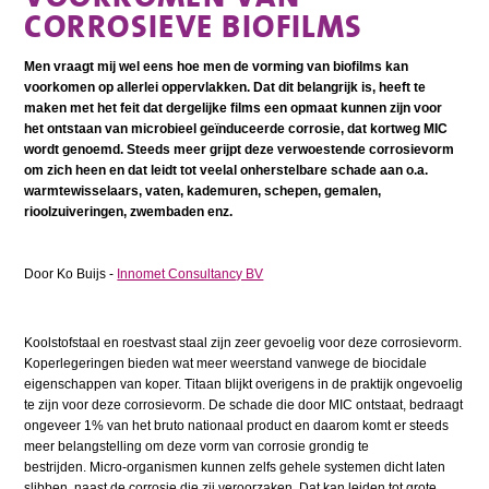
CORROSIEVE BIOFILMS
Men vraagt mij wel eens hoe men de vorming van biofilms kan
voorkomen op allerlei oppervlakken. Dat dit belangrijk is, heeft te
maken met het feit dat dergelijke films een opmaat kunnen zijn voor
het ontstaan van microbieel geïnduceerde corrosie, dat kortweg MIC
wordt genoemd. Steeds meer grijpt deze verwoestende corrosievorm
om zich heen en dat leidt tot veelal onherstelbare schade aan o.a.
warmtewisselaars, vaten, kademuren, schepen, gemalen,
rioolzuiveringen, zwembaden enz.
Door Ko Buijs -
Innomet Consultancy BV
Koolstofstaal en roestvast staal zijn zeer gevoelig voor deze corrosievorm.
Koperlegeringen bieden wat meer weerstand vanwege de biocidale
eigenschappen van koper. Titaan blijkt overigens in de praktijk ongevoelig
te zijn voor deze corrosievorm. De schade die door MIC ontstaat, bedraagt
ongeveer 1% van het bruto nationaal product en daarom komt er steeds
meer belangstelling om deze vorm van corrosie grondig te
bestrijden. Micro-organismen kunnen zelfs gehele systemen dicht laten
slibben, naast de corrosie die zij veroorzaken. Dat kan leiden tot grote