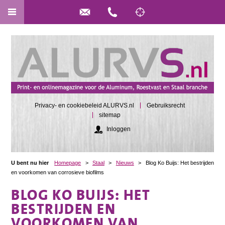
Privacy- en cookiebeleid ALURVS.nl
Gebruiksrecht
sitemap
Inloggen
U bent nu hier
Homepage
>
Staal
>
Nieuws
>
Blog Ko Buijs: Het bestrijden
en voorkomen van corrosieve biofilms
BLOG KO BUIJS: HET
BESTRIJDEN EN
VOORKOMEN VAN