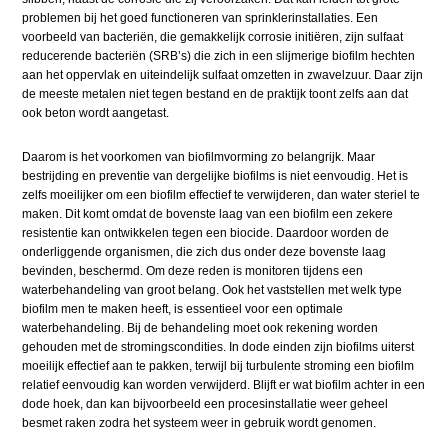
problemen bij het goed functioneren van sprinklerinstallaties. Een
voorbeeld van bacteriën, die gemakkelijk corrosie initiëren, zijn sulfaat
reducerende bacteriën (SRB’s) die zich in een slijmerige biofilm hechten
aan het oppervlak en uiteindelijk sulfaat omzetten in zwavelzuur. Daar zijn
de meeste metalen niet tegen bestand en de praktijk toont zelfs aan dat
ook beton wordt aangetast.
Daarom is het voorkomen van biofilmvorming zo belangrijk. Maar
bestrijding en preventie van dergelijke biofilms is niet eenvoudig. Het is
zelfs moeilijker om een biofilm effectief te verwijderen, dan water steriel te
maken. Dit komt omdat de bovenste laag van een biofilm een zekere
resistentie kan ontwikkelen tegen een biocide. Daardoor worden de
onderliggende organismen, die zich dus onder deze bovenste laag
bevinden, beschermd. Om deze reden is monitoren tijdens een
waterbehandeling van groot belang. Ook het vaststellen met welk type
biofilm men te maken heeft, is essentieel voor een optimale
waterbehandeling. Bij de behandeling moet ook rekening worden
gehouden met de stromingscondities. In dode einden zijn biofilms uiterst
moeilijk effectief aan te pakken, terwijl bij turbulente stroming een biofilm
relatief eenvoudig kan worden verwijderd. Blijft er wat biofilm achter in een
dode hoek, dan kan bijvoorbeeld een procesinstallatie weer geheel
besmet raken zodra het systeem weer in gebruik wordt genomen.