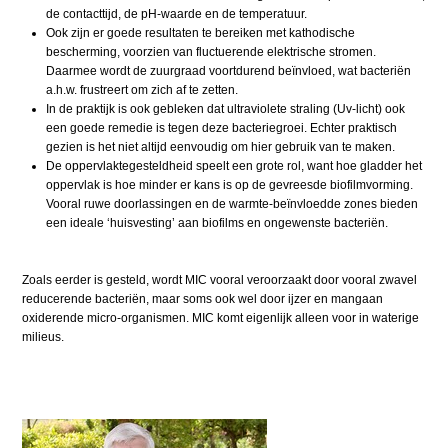
de contacttijd, de pH-waarde en de temperatuur.
Ook zijn er goede resultaten te bereiken met kathodische
bescherming, voorzien van fluctuerende elektrische stromen.
Daarmee wordt de zuurgraad voortdurend beïnvloed, wat bacteriën
a.h.w. frustreert om zich af te zetten.
In de praktijk is ook gebleken dat ultraviolete straling (Uv-licht) ook
een goede remedie is tegen deze bacteriegroei. Echter praktisch
gezien is het niet altijd eenvoudig om hier gebruik van te maken.
De oppervlaktegesteldheid speelt een grote rol, want hoe gladder het
oppervlak is hoe minder er kans is op de gevreesde biofilmvorming.
Vooral ruwe doorlassingen en de warmte-beïnvloedde zones bieden
een ideale ‘huisvesting’ aan biofilms en ongewenste bacteriën.
Zoals eerder is gesteld, wordt MIC vooral veroorzaakt door vooral zwavel
reducerende bacteriën, maar soms ook wel door ijzer en mangaan
oxiderende micro-organismen. MIC komt eigenlijk alleen voor in waterige
milieus.