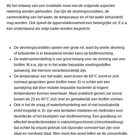
Bij het ontwerp van een installatie moet met de volgende aspecten
rekening worden gehouden. Dat zijn de stromingscondities, de
samenstelling van het water, de temperatuur en of het water behandeld
mag worden. Ook speelt de oppervlakteruwheid een belangrijke rol. E.e.a.
kan onderstaand als volgt nader worden toegelicht.
De stromingscondities spelen een grote rol, want bij snelle stroming
of turbulentie is er beduidend minder kans op biofilmvorming.
De watersamenstelling is van groot belang voor de vorming van een
biofilm. M.a.w. zijn er in het water bepaalde voedingsstoffen
aanwezig, die hiervoor verantwoordelijk zijn.
De temperatuur van het water, want boven de 60°C vormt er zich
normaal gesproken geen biofilm meer. Er is echter wel een
aanwijzing dat door mutatie bepaalde bacteriën al hogere
temperaturen kunnen weerstaan. Maar praktisch gezien zal vooral
tussen de 25 en 40°C zich snel en gemakkelijk een biofilm vormen.
Ook is het de vraag of waterbehandeling wel of niet noodzakelijk
en/of mogelijk is. Er zijn vele tientallen middelen en methodes voor
desinfectie of het bestrijden van biofilmvorming. Een goedkoop en
effectief desinfectiemiddel is natriumhypochloriet (chloorbleekloog)
dat echter bij onjuist gebruik ook bijzonder corrosief kan zijn voor
staal en roestvast staal. Men moet dan goed letten op de concentratie,