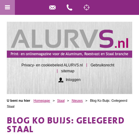
Privacy- en cookiebeleid ALURVS.nl
Gebruiksrecht
sitemap
Inloggen
U bent nu hier
Homepage
>
Staal
>
Nieuws
>
Blog Ko Buijs: Gelegeerd
Staal
BLOG KO BUIJS: GELEGEERD
STAAL