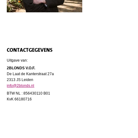
CONTACTGEGEVENS
Uitgave van:
2BLONDS V.O.F.
De Laat de Kanterstraat 27a
2313 JS Leiden
info@2blonds.nl
BTW NL : 856430110 B01
KvK 66180716