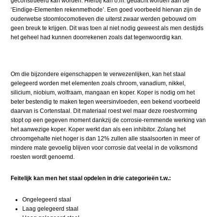
geconstrueerd kan worden. Hierbij kan o.m. gedacht worden aan de
‘Eindige-Elementen rekenmethode’. Een goed voorbeeld hiervan zijn de
ouderwetse stoomlocomotieven die uiterst zwaar werden gebouwd om
geen breuk te krijgen. Dit was toen al niet nodig geweest als men destijds
het geheel had kunnen doorrekenen zoals dat tegenwoordig kan.
Om die bijzondere eigenschappen te verwezenlijken, kan het staal
gelegeerd worden met elementen zoals chroom, vanadium, nikkel,
silicium, niobium, wolfraam, mangaan en koper. Koper is nodig om het
beter bestendig te maken tegen weersinvloeden, een bekend voorbeeld
daarvan is Cortenstaal. Dit materiaal roest wel maar deze roestvorming
stopt op een gegeven moment dankzij de corrosie-remmende werking van
het aanwezige koper. Koper werkt dan als een inhibitor. Zolang het
chroomgehalte niet hoger is dan 12% zullen alle staalsoorten in meer of
mindere mate gevoelig blijven voor corrosie dat veelal in de volksmond
roesten wordt genoemd.
Feitelijk kan men het staal opdelen in drie categorieën t.w.:
Ongelegeerd staal
Laag gelegeerd staal