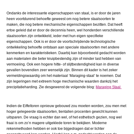
Ondanks de interessante eigenschappen van staal, is er door de jaren
heen voortdurend behoefte geweest om nog betere staalsoorten te
maken, die nog betere mechanische eigenschappen bezitten. Dat heeft
ertoe geleid dat er door de decennia heen, wel honderden verschillende
staalsoorten zijn ontwikkeld, ieder met hun eigen specifieke
eigenschappen. Ook is er door de voortschrijdende technologische
ontwikkeling behoefte ontstaan aan speciale staalsoorten met andere
kenmerken en karakteristieken. Daarbij kan bijvoorbeeld gedacht worden
aan materialen die beter kruipbestendig zijn of minder last hebben van
vermoeiing. Ook een hogere hitte- of slijtbestendigheid kan in diverse
gevallen bovendien zeer wenselijk zijn. Binnen dit kader is het zeker
vermeldingswaardig om het materiaal ‘Maraging-staal’ te noemen. Dat
zijn legeringen met extreem hoge mechanische waarden dankzij het
precipitatieharding. Zie desgewenst de volgende blog:
Maraging Staal
Indien de Eiffeltoren opnieuw gebouwd zou moeten worden, zou men met
hoger gelegeerde staalsoorten, tientallen procenten gewicht kunnen
uitsparen. De vraag is echter dan wel, of het esthetisch gezien, nog wel
fraai is om zo’n magere uitgeklede toren te bekijken. Moderne
rekenmethoden hebben er ook toe bijgedragen dat er lichter