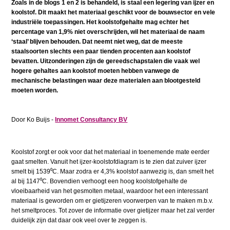
Zoals in de blogs 1 en 2 is behandeld, is staal een legering van ijzer en
koolstof. Dit maakt het materiaal geschikt voor de bouwsector en vele
industriële toepassingen. Het koolstofgehalte mag echter het
percentage van 1,9% niet overschrijden, wil het materiaal de naam
‘staal’ blijven behouden. Dat neemt niet weg, dat de meeste
staalsoorten slechts een paar tienden procenten aan koolstof
bevatten. Uitzonderingen zijn de gereedschapstalen die vaak wel
hogere gehaltes aan koolstof moeten hebben vanwege de
mechanische belastingen waar deze materialen aan blootgesteld
moeten worden.
Door Ko Buijs -
Innomet Consultancy BV
Koolstof zorgt er ook voor dat het materiaal in toenemende mate eerder
gaat smelten. Vanuit het ijzer-koolstofdiagram is te zien dat zuiver ijzer
smelt bij 1539⁰C. Maar zodra er 4,3% koolstof aanwezig is, dan smelt het
al bij 1147⁰C. Bovendien verhoogt een hoog koolstofgehalte de
vloeibaarheid van het gesmolten metaal, waardoor het een interessant
materiaal is geworden om er gietijzeren voorwerpen van te maken m.b.v.
het smeltproces. Tot zover de informatie over gietijzer maar het zal verder
duidelijk zijn dat daar ook veel over te zeggen is.