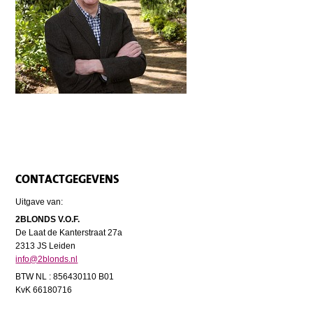
CONTACTGEGEVENS
Uitgave van:
2BLONDS V.O.F.
De Laat de Kanterstraat 27a
2313 JS Leiden
info@2blonds.nl
BTW NL : 856430110 B01
KvK 66180716