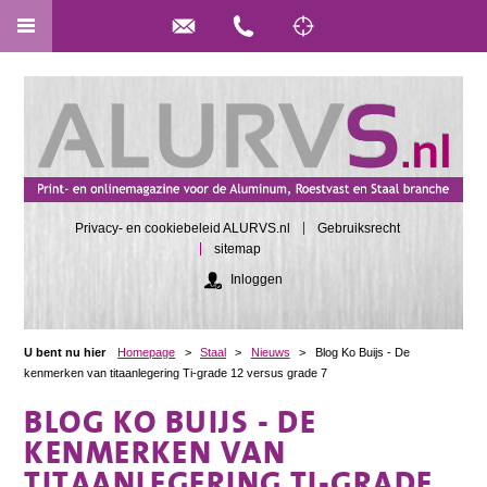
Privacy- en cookiebeleid ALURVS.nl
Gebruiksrecht
sitemap
Inloggen
U bent nu hier
Homepage
>
Staal
>
Nieuws
>
Blog Ko Buijs - De
kenmerken van titaanlegering Ti-grade 12 versus grade 7
BLOG KO BUIJS - DE
KENMERKEN VAN
TITAANLEGERING TI-GRADE