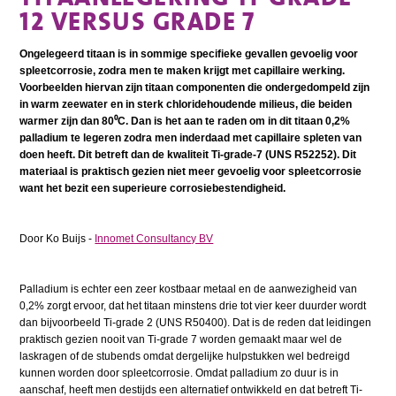
12 VERSUS GRADE 7
Ongelegeerd titaan is in sommige specifieke gevallen gevoelig voor
spleetcorrosie, zodra men te maken krijgt met capillaire werking.
Voorbeelden hiervan zijn titaan componenten die ondergedompeld zijn
in warm zeewater en in sterk chloridehoudende milieus, die beiden
warmer zijn dan 80⁰C. Dan is het aan te raden om in dit titaan 0,2%
palladium te legeren zodra men inderdaad met capillaire spleten van
doen heeft. Dit betreft dan de kwaliteit Ti-grade-7 (UNS R52252). Dit
materiaal is praktisch gezien niet meer gevoelig voor spleetcorrosie
want het bezit een superieure corrosiebestendigheid.
Door Ko Buijs -
Innomet Consultancy BV
Palladium is echter een zeer kostbaar metaal en de aanwezigheid van
0,2% zorgt ervoor, dat het titaan minstens drie tot vier keer duurder wordt
dan bijvoorbeeld Ti-grade 2 (UNS R50400). Dat is de reden dat leidingen
praktisch gezien nooit van Ti-grade 7 worden gemaakt maar wel de
laskragen of de stubends omdat dergelijke hulpstukken wel bedreigd
kunnen worden door spleetcorrosie. Omdat palladium zo duur is in
aanschaf, heeft men destijds een alternatief ontwikkeld en dat betreft Ti-