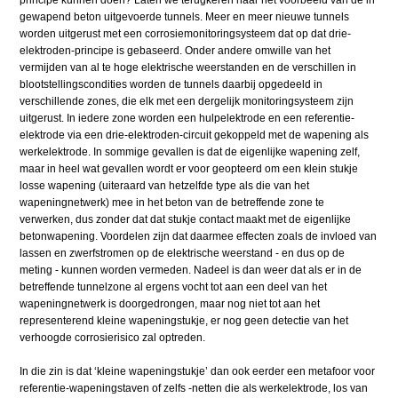
gewapend beton uitgevoerde tunnels. Meer en meer nieuwe tunnels
worden uitgerust met een corrosiemonitoringsysteem dat op dat drie-
elektroden-principe is gebaseerd. Onder andere omwille van het
vermijden van al te hoge elektrische weerstanden en de verschillen in
blootstellingscondities worden de tunnels daarbij opgedeeld in
verschillende zones, die elk met een dergelijk monitoringsysteem zijn
uitgerust. In iedere zone worden een hulpelektrode en een referentie-
elektrode via een drie-elektroden-circuit gekoppeld met de wapening als
werkelektrode. In sommige gevallen is dat de eigenlijke wapening zelf,
maar in heel wat gevallen wordt er voor geopteerd om een klein stukje
losse wapening (uiteraard van hetzelfde type als die van het
wapeningnetwerk) mee in het beton van de betreffende zone te
verwerken, dus zonder dat dat stukje contact maakt met de eigenlijke
betonwapening. Voordelen zijn dat daarmee effecten zoals de invloed van
lassen en zwerfstromen op de elektrische weerstand - en dus op de
meting - kunnen worden vermeden. Nadeel is dan weer dat als er in de
betreffende tunnelzone al ergens vocht tot aan een deel van het
wapeningnetwerk is doorgedrongen, maar nog niet tot aan het
representerend kleine wapeningstukje, er nog geen detectie van het
verhoogde corrosierisico zal optreden.
In die zin is dat ‘kleine wapeningstukje’ dan ook eerder een metafoor voor
referentie-wapeningstaven of zelfs -netten die als werkelektrode, los van