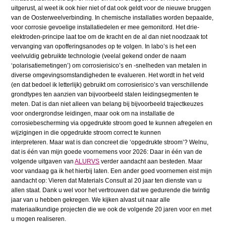
uitgerust, al weet ik ook hier niet of dat ook geldt voor de nieuwe bruggen
van de Oosterweelverbinding. In chemische installaties worden bepaalde,
voor corrosie gevoelige installatiedelen er mee gemonitord. Het drie-
elektroden-principe laat toe om de kracht en de al dan niet noodzaak tot
vervanging van opofferingsanodes op te volgen. In labo’s is het een
veelvuldig gebruikte technologie (veelal gekend onder de naam
‘polarisatiemetingen’) om corrosierisico’s en -snelheden van metalen in
diverse omgevingsomstandigheden te evalueren. Het wordt in het veld
(en dat bedoel ik letterlijk) gebruikt om corrosierisico’s van verschillende
grondtypes ten aanzien van bijvoorbeeld stalen leidingsegmenten te
meten. Dat is dan niet alleen van belang bij bijvoorbeeld trajectkeuzes
voor ondergrondse leidingen, maar ook om na installatie de
corrosiebescherming via opgedrukte stroom goed te kunnen afregelen en
wijzigingen in die opgedrukte stroom correct te kunnen
interpreteren. Maar wat is dan concreet die ‘opgedrukte stroom’? Welnu,
dat is één van mijn goede voornemens voor 2026: Daar in één van de
volgende uitgaven van
ALURVS
verder aandacht aan besteden. Maar
voor vandaag ga ik het hierbij laten. Een ander goed voornemen eist mijn
aandacht op: Vieren dat Materials Consult al 20 jaar ten dienste van u
allen staat. Dank u wel voor het vertrouwen dat we gedurende die twintig
jaar van u hebben gekregen. We kijken alvast uit naar alle
materiaalkundige projecten die we ook de volgende 20 jaren voor en met
u mogen realiseren.