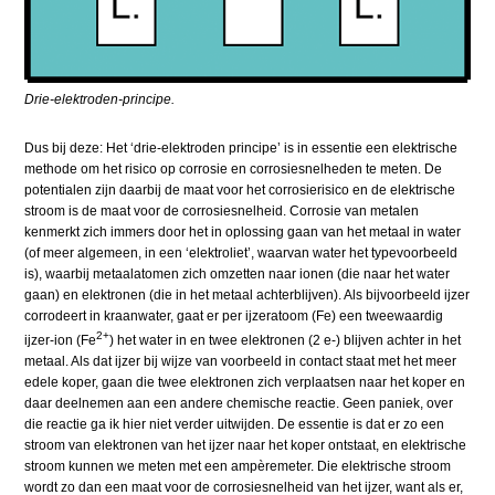
Drie-elektroden-principe.
Dus bij deze: Het ‘drie-elektroden principe’ is in essentie een elektrische
methode om het risico op corrosie en corrosiesnelheden te meten. De
potentialen zijn daarbij de maat voor het corrosierisico en de elektrische
stroom is de maat voor de corrosiesnelheid. Corrosie van metalen
kenmerkt zich immers door het in oplossing gaan van het metaal in water
(of meer algemeen, in een ‘elektroliet’, waarvan water het typevoorbeeld
is), waarbij metaalatomen zich omzetten naar ionen (die naar het water
gaan) en elektronen (die in het metaal achterblijven). Als bijvoorbeeld ijzer
corrodeert in kraanwater, gaat er per ijzeratoom (Fe) een tweewaardig
2+
ijzer-ion (Fe
) het water in en twee elektronen
(2 e-)
blijven achter in het
metaal. Als dat ijzer bij wijze van voorbeeld in contact staat met het meer
edele koper, gaan die twee elektronen zich verplaatsen naar het koper en
daar deelnemen aan een andere chemische reactie. Geen paniek, over
die reactie ga ik hier niet verder uitwijden. De essentie is dat er zo een
stroom van elektronen van het ijzer naar het koper ontstaat, en elektrische
stroom kunnen we meten met een ampèremeter. Die elektrische stroom
wordt zo dan een maat voor de corrosiesnelheid van het ijzer, want als er,