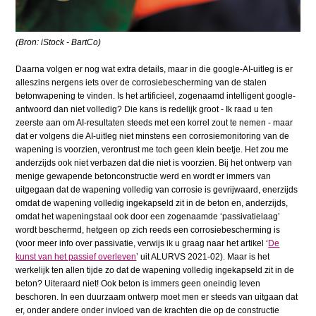
(Bron: iStock - BartCo)
Daarna volgen er nog wat extra details, maar in die google-AI-uitleg is er
alleszins nergens iets over de corrosiebescherming van de stalen
betonwapening te vinden. Is het artificieel, zogenaamd intelligent google-
antwoord dan niet volledig? Die kans is redelijk groot - Ik raad u ten
zeerste aan om AI-resultaten steeds met een korrel zout te nemen - maar
dat er volgens die AI-uitleg niet minstens een corrosiemonitoring van de
wapening is voorzien, verontrust me toch geen klein beetje. Het zou me
anderzijds ook niet verbazen dat die niet is voorzien. Bij het ontwerp van
menige gewapende betonconstructie werd en wordt er immers van
uitgegaan dat de wapening volledig van corrosie is gevrijwaard, enerzijds
omdat de wapening volledig ingekapseld zit in de beton en, anderzijds,
omdat het wapeningstaal ook door een zogenaamde ‘passivatielaag’
wordt beschermd, hetgeen op zich reeds een corrosiebescherming is
(voor meer info over passivatie, verwijs ik u graag naar het artikel ‘
De
kunst van het passief overleven
’ uit ALURVS 2021-02). Maar is het
werkelijk ten allen tijde zo dat de wapening volledig ingekapseld zit in de
beton? Uiteraard niet! Ook beton is immers geen oneindig leven
beschoren. In een duurzaam ontwerp moet men er steeds van uitgaan dat
er, onder andere onder invloed van de krachten die op de constructie