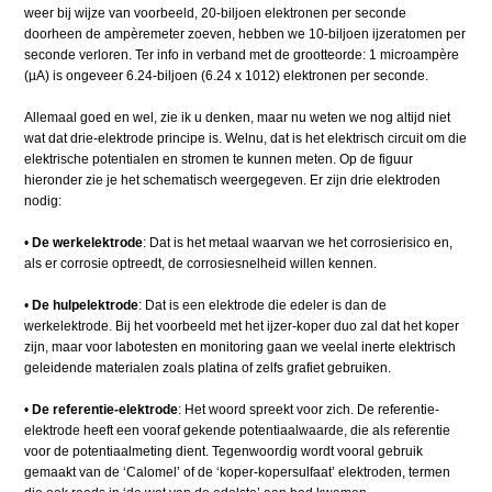
weer bij wijze van voorbeeld, 20-biljoen elektronen per seconde
doorheen de ampèremeter zoeven, hebben we 10-biljoen ijzeratomen per
seconde verloren. Ter info in verband met de grootteorde: 1 microampère
(µA) is ongeveer 6.24-biljoen (6.24 x 1012) elektronen per seconde.
Allemaal goed en wel, zie ik u denken, maar nu weten we nog altijd niet
wat dat drie-elektrode principe is. Welnu, dat is het elektrisch circuit om die
elektrische potentialen en stromen te kunnen meten. Op de figuur
hieronder zie je het schematisch weergegeven. Er zijn drie elektroden
nodig:
•​
De werkelektrode
: Dat is het metaal waarvan we het corrosierisico en,
als er corrosie optreedt, de corrosiesnelheid willen kennen.
•​
De hulpelektrode
: Dat is een elektrode die edeler is dan de
werkelektrode. Bij het voorbeeld met het ijzer-koper duo zal dat het koper
zijn, maar voor labotesten en monitoring gaan we veelal inerte elektrisch
geleidende materialen zoals platina of zelfs grafiet gebruiken.
•​
De referentie-elektrode
: Het woord spreekt voor zich. De referentie-
elektrode heeft een vooraf gekende potentiaalwaarde, die als referentie
voor de potentiaalmeting dient. Tegenwoordig wordt vooral gebruik
gemaakt van de ‘Calomel’ of de ‘koper-kopersulfaat’ elektroden, termen