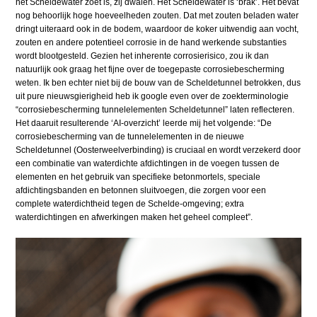
het Scheldewater zoet is, zij dwalen. Het Scheldewater is ‘brak’. Het bevat
nog behoorlijk hoge hoeveelheden zouten. Dat met zouten beladen water
dringt uiteraard ook in de bodem, waardoor de koker uitwendig aan vocht,
zouten en andere potentieel corrosie in de hand werkende substanties
wordt blootgesteld. Gezien het inherente corrosierisico, zou ik dan
natuurlijk ook graag het fijne over de toegepaste corrosiebescherming
weten. Ik ben echter niet bij de bouw van de Scheldetunnel betrokken, dus
uit pure nieuwsgierigheid heb ik google even over de zoekterminologie
“corrosiebescherming tunnelelementen Scheldetunnel” laten reflecteren.
Het daaruit resulterende ‘AI-overzicht’ leerde mij het volgende: “De
corrosiebescherming van de tunnelelementen in de nieuwe
Scheldetunnel (Oosterweelverbinding) is cruciaal en wordt verzekerd door
een combinatie van waterdichte afdichtingen in de voegen tussen de
elementen en het gebruik van specifieke betonmortels, speciale
afdichtingsbanden en betonnen sluitvoegen, die zorgen voor een
complete waterdichtheid tegen de Schelde-omgeving; extra
waterdichtingen en afwerkingen maken het geheel compleet”.