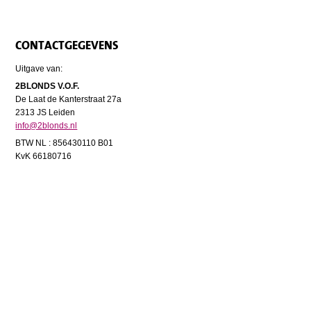
CONTACTGEGEVENS
Uitgave van:
2BLONDS V.O.F.
De Laat de Kanterstraat 27a
2313 JS Leiden
info@2blonds.nl
BTW NL : 856430110 B01
KvK 66180716