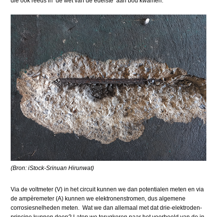
die ook reeds in ‘de wet van de edelste’ aan bod kwamen.
(Bron: iStock-Srinuan Hirunwat)
Via de voltmeter (V) in het circuit kunnen we dan potentialen meten en via
de ampèremeter (A) kunnen we elektronenstromen, dus algemene
corrosiesnelheden meten. Wat we dan allemaal met dat drie-elektroden-
principe kunnen doen? Laten we terugkeren naar het voorbeeld van de in