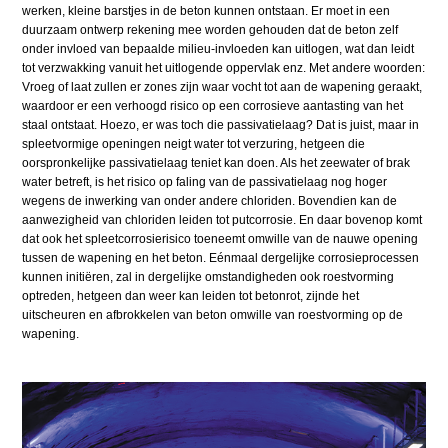
werken, kleine barstjes in de beton kunnen ontstaan. Er moet in een
duurzaam ontwerp rekening mee worden gehouden dat de beton zelf
onder invloed van bepaalde milieu-invloeden kan uitlogen, wat dan leidt
tot verzwakking vanuit het uitlogende oppervlak enz. Met andere woorden:
Vroeg of laat zullen er zones zijn waar vocht tot aan de wapening geraakt,
waardoor er een verhoogd risico op een corrosieve aantasting van het
staal ontstaat. Hoezo, er was toch die passivatielaag? Dat is juist, maar in
spleetvormige openingen neigt water tot verzuring, hetgeen die
oorspronkelijke passivatielaag teniet kan doen. Als het zeewater of brak
water betreft, is het risico op faling van de passivatielaag nog hoger
wegens de inwerking van onder andere chloriden. Bovendien kan de
aanwezigheid van chloriden leiden tot putcorrosie. En daar bovenop komt
dat ook het spleetcorrosierisico toeneemt omwille van de nauwe opening
tussen de wapening en het beton. Eénmaal dergelijke corrosieprocessen
kunnen initiëren, zal in dergelijke omstandigheden ook roestvorming
optreden, hetgeen dan weer kan leiden tot betonrot, zijnde het
uitscheuren en afbrokkelen van beton omwille van roestvorming op de
wapening.