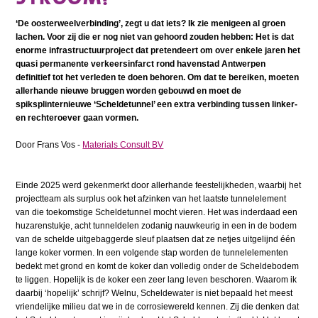
‘De oosterweelverbinding’, zegt u dat iets? Ik zie menigeen al groen
lachen. Voor zij die er nog niet van gehoord zouden hebben: Het is dat
enorme infrastructuurproject dat pretendeert om over enkele jaren het
quasi permanente verkeersinfarct rond havenstad Antwerpen
definitief tot het verleden te doen behoren. Om dat te bereiken, moeten
allerhande nieuwe bruggen worden gebouwd en moet de
spiksplinternieuwe ‘Scheldetunnel’ een extra verbinding tussen linker-
en rechteroever gaan vormen.
Door Frans Vos -
Materials Consult BV
Einde 2025 werd gekenmerkt door allerhande feestelijkheden, waarbij het
projectteam als surplus ook het afzinken van het laatste tunnelelement
van die toekomstige Scheldetunnel mocht vieren. Het was inderdaad een
huzarenstukje, acht tunneldelen zodanig nauwkeurig in een in de bodem
van de schelde uitgebaggerde sleuf plaatsen dat ze netjes uitgelijnd één
lange koker vormen. In een volgende stap worden de tunnelelementen
bedekt met grond en komt de koker dan volledig onder de Scheldebodem
te liggen. Hopelijk is de koker een zeer lang leven beschoren. Waarom ik
daarbij ‘hopelijk’ schrijf? Welnu, Scheldewater is niet bepaald het meest
vriendelijke milieu dat we in de corrosiewereld kennen. Zij die denken dat