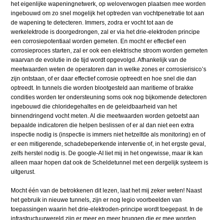
het eigenlijke wapeningnetwerk, op weloverwogen plaatsen mee worden
ingebouwd om zo snel mogelijk het optreden van vochtpenetratie tot aan
de wapening te detecteren. Immers, zodra er vocht tot aan de
werkelektrode is doorgedrongen, zal er via het drie-elektroden principe
een corrosiepotentiaal worden gemeten. En mocht er effectief een
corrosieproces starten, zal er ook een elektrische stroom worden gemeten
waarvan de evolutie in de tijd wordt opgevolgd. Afhankelijk van de
meetwaarden weten de operatoren dan in welke zones er corrosierisico’s
zijn ontstaan, of er daar effectief corrosie optreedt en hoe snel die dan
optreedt. In tunnels die worden blootgesteld aan maritieme of brakke
condities worden ter ondersteuning soms ook nog bijkomende detectoren
ingebouwd die chloridegehaltes en de geleidbaarheid van het
binnendringend vocht meten. Al die meetwaarden worden getoetst aan
bepaalde indicatoren die helpen beslissen of er al dan niet een extra
inspectie nodig is (inspectie is immers niet hetzelfde als monitoring) en of
er een mitigerende, schadebeperkende interventie of, in het ergste geval,
zelfs herstel nodig is. De google-AI liet mij in het ongewisse, maar ik kan
alleen maar hopen dat ook de Scheldetunnel met een dergelijk systeem is
uitgerust.
Mocht één van de betrokkenen dit lezen, laat het mij zeker weten! Naast
het gebruik in nieuwe tunnels, zijn er nog legio voorbeelden van
toepassingen waarin het drie-elektroden-principe wordt toegepast. In de
infrastructuurwereld zijn er meer en meer bruggen die er mee worden