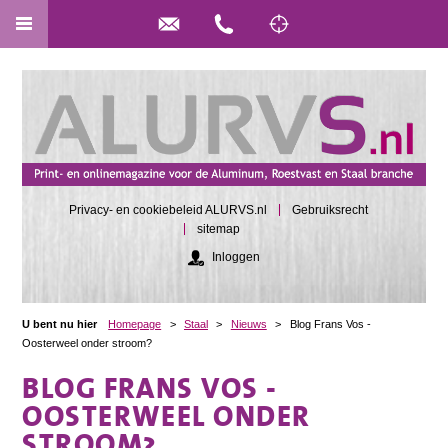
Privacy- en cookiebeleid ALURVS.nl
Gebruiksrecht
sitemap
Inloggen
U bent nu hier
Homepage
>
Staal
>
Nieuws
>
Blog Frans Vos -
Oosterweel onder stroom?
BLOG FRANS VOS -
OOSTERWEEL ONDER
STROOM?