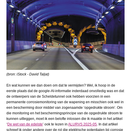
(bron:
iStock - David Taljat)
En wat kunnen we dan doen om dat te vermijden? Wel, ik hoop in de
eerste plaats dat de google-AI-informatie inderdaad onvolledig was en dat
de ontwerpers van de Scheldetunnel ook hebben voorzien in een
permanente corrosiemonitoring van de wapening en misschien ook wel in
een bescherming door middel van zogenaamde ‘opgedrukte stroom’. Om
die monitoring en het beschermingsprincipe van de opgedrukte stroom te
kunnen uitleggen, moet ik een belofte inlossen die ik maakte in het artikel
‘
De wet van de edelste
’ ook te lezen in
ALURVS 2025-05
. In dat artikel
schreef ik onder andere over de rol die elektrische potentialen bij corrosie