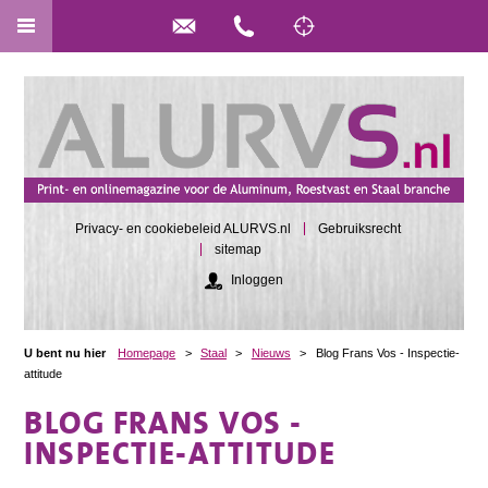
Privacy- en cookiebeleid ALURVS.nl
Gebruiksrecht
sitemap
Inloggen
U bent nu hier
Homepage
>
Staal
>
Nieuws
>
Blog Frans Vos - Inspectie-
attitude
BLOG FRANS VOS -
INSPECTIE-ATTITUDE