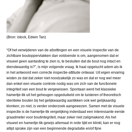
(Bron: istock, Edwin Tan)
“Of het verwijderen van de afzettingen en een visuele inspectie van de
zichtbare boutoppervlakken dan voldoende is om, aangenomen dat er
visueel geen aantasting te zien is, te besluiten dat de bout nog intact en
dienstwaardig is?”, is mijn volgende vraag. Ik haal opgelucht adem als ik
in het antwoord een correcte inspectie-attitude ontwaar. Uit eigen ervaring
wisten ze dat dat zeker niet noodzakelijk zo was en dat er nog wel meer
dan enkel een visuele controle nodig was om zich van de functionele
integriteit van een bout te vergewissen. Spontaan werd het klassieke
hamertje-tik uit het geheugen opgeduikeld om te luisteren of theoretisch
identieke bouten bij het gelijkwaardig aantikken ook wel gelijkaardig
klonken; zo niet, is verder onderzoek aangewezen. Samen met de visuele
inspectie is de hamertje-tik vergelijking inderdaad een interessante eerste
graadmeter voor boutintegriteit, maar zeker niet zaligmakend. Als het
visueel en hamertje-tik-gewijs allemaal in orde lijkt en klinkt, kan er nog
altijd sprake zijn van een beginnende degradatie en/of fijne