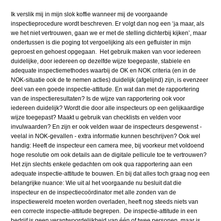
Ik verslik mij in mijn slok koffie wanneer mij de voorgaande
inspectieprocedure wordt beschreven. Er volgt dan nog een ‘ja maar, als
we het niet vertrouwen, gaan we er met de stelling dichterbij kijken’, maar
ondertussen is die poging tot vergoelijking als een gefluister in mijn
geproest en gehoest opgegaan. Het gebruik maken van voor iedereen
duidelijke, door iedereen op dezelfde wijze toegepaste, stabiele en
adequate inspectiemethodes waarbij de OK en NOK criteria (en in de
NOK-situatie ook de te nemen acties) duidelijk (afgelijnd) zijn, is evenzeer
deel van een goede inspectie-attitude. En wat dan met de rapportering
van de inspectieresultaten? Is de wijze van rapportering ook voor
iedereen duidelijk? Wordt die door alle inspecteurs op een gelijkaardige
wijze toegepast? Maakt u gebruik van checklists en velden voor
invulwaarden? En zijn er ook velden waar de inspecteurs desgewenst -
veelal in NOK-gevallen - extra informatie kunnen beschrijven? Ook wel
handig: Heeft de inspecteur een camera mee, bij voorkeur met voldoend
hoge resolutie om ook details aan de digitale pellicule toe te vertrouwen?
Het zijn slechts enkele gedachten om ook qua rapportering aan een
adequate inspectie-attitude te bouwen. En bij dat alles toch graag nog een
belangrijke nuance: Wie uit al het voorgaande nu besluit dat die
inspecteur en de inspectiecoördinator met alle zonden van de
inspectiewereld moeten worden overladen, heeft nog steeds niets van
een correcte inspectie-attitude begrepen. De inspectie-attitude in een
bedrijf is geen verantwoordelijkheid van één of twee personen, maar is