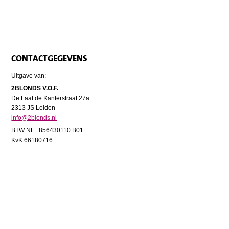
CONTACTGEGEVENS
Uitgave van:
2BLONDS V.O.F.
De Laat de Kanterstraat 27a
2313 JS Leiden
info@2blonds.nl
BTW NL : 856430110 B01
KvK 66180716