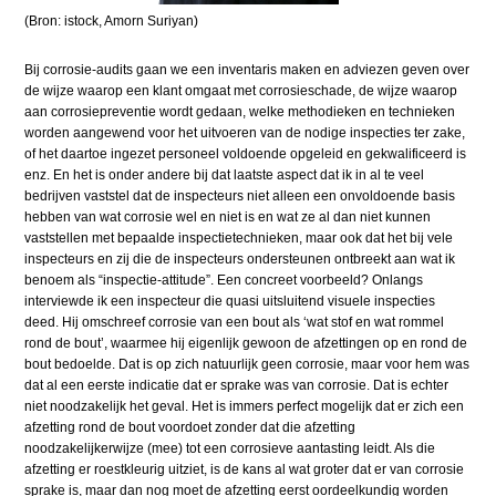
(Bron: istock, Amorn Suriyan)
Bij corrosie-audits gaan we een inventaris maken en adviezen geven over
de wijze waarop een klant omgaat met corrosieschade, de wijze waarop
aan corrosiepreventie wordt gedaan, welke methodieken en technieken
worden aangewend voor het uitvoeren van de nodige inspecties ter zake,
of het daartoe ingezet personeel voldoende opgeleid en gekwalificeerd is
enz. En het is onder andere bij dat laatste aspect dat ik in al te veel
bedrijven vaststel dat de inspecteurs niet alleen een onvoldoende basis
hebben van wat corrosie wel en niet is en wat ze al dan niet kunnen
vaststellen met bepaalde inspectietechnieken, maar ook dat het bij vele
inspecteurs en zij die de inspecteurs ondersteunen ontbreekt aan wat ik
benoem als “inspectie-attitude”. Een concreet voorbeeld? Onlangs
interviewde ik een inspecteur die quasi uitsluitend visuele inspecties
deed. Hij omschreef corrosie van een bout als ‘wat stof en wat rommel
rond de bout’, waarmee hij eigenlijk gewoon de afzettingen op en rond de
bout bedoelde. Dat is op zich natuurlijk geen corrosie, maar voor hem was
dat al een eerste indicatie dat er sprake was van corrosie. Dat is echter
niet noodzakelijk het geval. Het is immers perfect mogelijk dat er zich een
afzetting rond de bout voordoet zonder dat die afzetting
noodzakelijkerwijze (mee) tot een corrosieve aantasting leidt. Als die
afzetting er roestkleurig uitziet, is de kans al wat groter dat er van corrosie
sprake is, maar dan nog moet de afzetting eerst oordeelkundig worden