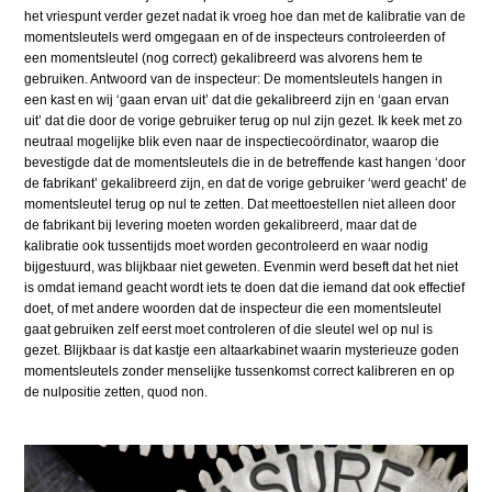
het vriespunt verder gezet nadat ik vroeg hoe dan met de kalibratie van de
momentsleutels werd omgegaan en of de inspecteurs controleerden of
een momentsleutel (nog correct) gekalibreerd was alvorens hem te
gebruiken. Antwoord van de inspecteur: De momentsleutels hangen in
een kast en wij ‘gaan ervan uit’ dat die gekalibreerd zijn en ‘gaan ervan
uit’ dat die door de vorige gebruiker terug op nul zijn gezet. Ik keek met zo
neutraal mogelijke blik even naar de inspectiecoördinator, waarop die
bevestigde dat de momentsleutels die in de betreffende kast hangen ‘door
de fabrikant’ gekalibreerd zijn, en dat de vorige gebruiker ‘werd geacht’ de
momentsleutel terug op nul te zetten. Dat meettoestellen niet alleen door
de fabrikant bij levering moeten worden gekalibreerd, maar dat de
kalibratie ook tussentijds moet worden gecontroleerd en waar nodig
bijgestuurd, was blijkbaar niet geweten. Evenmin werd beseft dat het niet
is omdat iemand geacht wordt iets te doen dat die iemand dat ook effectief
doet, of met andere woorden dat de inspecteur die een momentsleutel
gaat gebruiken zelf eerst moet controleren of die sleutel wel op nul is
gezet. Blijkbaar is dat kastje een altaarkabinet waarin mysterieuze goden
momentsleutels zonder menselijke tussenkomst correct kalibreren en op
de nulpositie zetten, quod non.