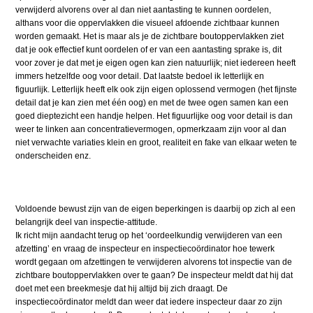
verwijderd alvorens over al dan niet aantasting te kunnen oordelen,
althans voor die oppervlakken die visueel afdoende zichtbaar kunnen
worden gemaakt. Het is maar als je de zichtbare boutoppervlakken ziet
dat je ook effectief kunt oordelen of er van een aantasting sprake is, dit
voor zover je dat met je eigen ogen kan zien natuurlijk; niet iedereen heeft
immers hetzelfde oog voor detail. Dat laatste bedoel ik letterlijk en
figuurlijk. Letterlijk heeft elk ook zijn eigen oplossend vermogen (het fijnste
detail dat je kan zien met één oog) en met de twee ogen samen kan een
goed dieptezicht een handje helpen. Het figuurlijke oog voor detail is dan
weer te linken aan concentratievermogen, opmerkzaam zijn voor al dan
niet verwachte variaties klein en groot, realiteit en fake van elkaar weten te
onderscheiden enz.
Voldoende bewust zijn van de eigen beperkingen is daarbij op zich al een
belangrijk deel van inspectie-attitude.
Ik richt mijn aandacht terug op het ‘oordeelkundig verwijderen van een
afzetting’ en vraag de inspecteur en inspectiecoördinator hoe tewerk
wordt gegaan om afzettingen te verwijderen alvorens tot inspectie van de
zichtbare boutoppervlakken over te gaan? De inspecteur meldt dat hij dat
doet met een breekmesje dat hij altijd bij zich draagt. De
inspectiecoördinator meldt dan weer dat iedere inspecteur daar zo zijn