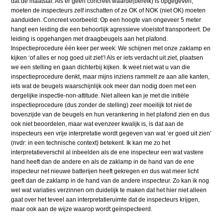
dat de maatstaf. Als er geen concreet waarde(bereik) is opgegeven,
moeten de inspecteurs zelf inschatten of ze OK of NOK (niet OK) moeten
aanduiden. Concreet voorbeeld: Op een hoogte van ongeveer 5 meter
hangt een leiding die een behoorlijk agressieve vloeistof transporteert. De
leiding is opgehangen met draagbeugels aan het plafond.
Inspectieprocedure één keer per week: We schijnen met onze zaklamp en
kijken ‘of alles er nog goed uit ziet’! Als er iets verdacht uit ziet, plaatsen
we een stelling en gaan dichterbij kijken. Ik weet niet wat u van die
inspectieprocedure denkt, maar mijns inziens rammelt ze aan alle kanten,
iets wat de beugels waarschijnlijk ook meer dan nodig doen met een
dergelijke inspectie-non-attitude. Niet alleen kan je met die initiële
inspectieprocedure (dus zonder de stelling) zeer moeilijk tot niet de
bovenzijde van de beugels en hun verankering in het plafond zien en dus
ook niet beoordelen, maar wat evenzeer kwalijk is, is dat aan de
inspecteurs een vrije interpretatie wordt gegeven van wat ‘er goed uit zien’
(nvdr: in een technische context) betekent. Ik kan me zo het
interpretatieverschil al inbeelden als de ene inspecteur een wat vastere
hand heeft dan de andere en als de zaklamp in de hand van de ene
inspecteur net nieuwe batterijen heeft gekregen en dus wat meer licht
geeft dan de zaklamp in de hand van de andere inspecteur. Zo kan ik nog
wel wat variaties verzinnen om duidelijk te maken dat het hier niet alleen
gaat over het teveel aan interpretatieruimte dat de inspecteurs krijgen,
maar ook aan de wijze waarop wordt geïnspecteerd.