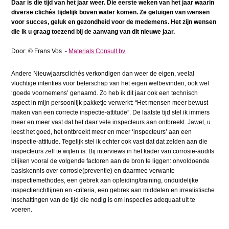
Daar is die tijd van het jaar weer. Die eerste weken van het jaar waarin
diverse clichés tijdelijk boven water komen. Ze getuigen van wensen
voor succes, geluk en gezondheid voor de medemens. Het zijn wensen
die ik u graag toezend bij de aanvang van dit nieuwe jaar.
Door: © Frans Vos -
Materials Consult bv
Andere Nieuwjaarsclichés verkondigen dan weer de eigen, veelal
vluchtige intenties voor beterschap van het eigen welbevinden, ook wel
‘goede voornemens’ genaamd. Zo heb ik dit jaar ook een technisch
aspect in mijn persoonlijk pakketje verwerkt: “Het mensen meer bewust
maken van een correcte inspectie-attitude”. De laatste tijd stel ik immers
meer en meer vast dat het daar vele inspecteurs aan ontbreekt. Jawel, u
leest het goed, het ontbreekt meer en meer ‘inspecteurs’ aan een
inspectie-attitude. Tegelijk stel ik echter ook vast dat dat zelden aan die
inspecteurs zelf te wijten is. Bij interviews in het kader van corrosie-audits
blijken vooral de volgende factoren aan de bron te liggen: onvoldoende
basiskennis over corrosie(preventie) en daarmee verwante
inspectiemethodes, een gebrek aan opleiding/training, onduidelijke
inspectierichtlijnen en -criteria, een gebrek aan middelen en irrealistische
inschattingen van de tijd die nodig is om inspecties adequaat uit te
voeren.