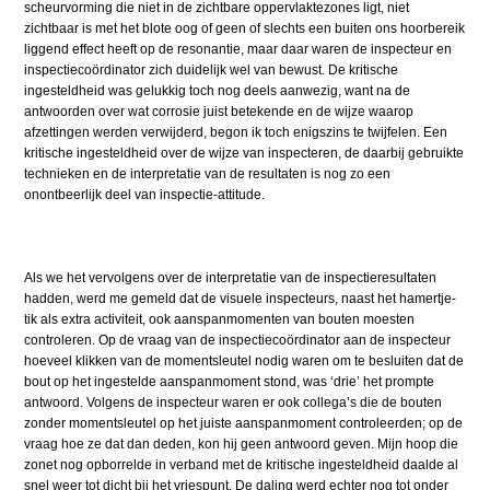
scheurvorming die niet in de zichtbare oppervlaktezones ligt, niet
zichtbaar is met het blote oog of geen of slechts een buiten ons hoorbereik
liggend effect heeft op de resonantie, maar daar waren de inspecteur en
inspectiecoördinator zich duidelijk wel van bewust. De kritische
ingesteldheid was gelukkig toch nog deels aanwezig, want na de
antwoorden over wat corrosie juist betekende en de wijze waarop
afzettingen werden verwijderd, begon ik toch enigszins te twijfelen. Een
kritische ingesteldheid over de wijze van inspecteren, de daarbij gebruikte
technieken en de interpretatie van de resultaten is nog zo een
onontbeerlijk deel van inspectie-attitude.
Als we het vervolgens over de interpretatie van de inspectieresultaten
hadden, werd me gemeld dat de visuele inspecteurs, naast het hamertje-
tik als extra activiteit, ook aanspanmomenten van bouten moesten
controleren. Op de vraag van de inspectiecoördinator aan de inspecteur
hoeveel klikken van de momentsleutel nodig waren om te besluiten dat de
bout op het ingestelde aanspanmoment stond, was ‘drie’ het prompte
antwoord. Volgens de inspecteur waren er ook collega’s die de bouten
zonder momentsleutel op het juiste aanspanmoment controleerden; op de
vraag hoe ze dat dan deden, kon hij geen antwoord geven. Mijn hoop die
zonet nog opborrelde in verband met de kritische ingesteldheid daalde al
snel weer tot dicht bij het vriespunt. De daling werd echter nog tot onder