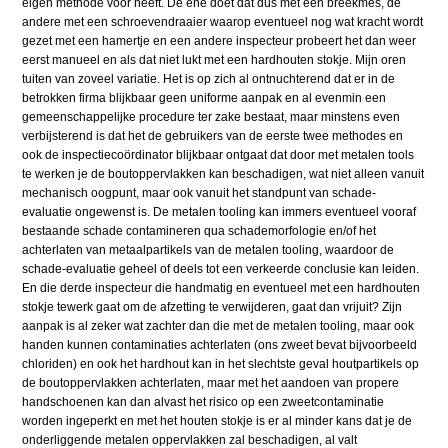
eigen methode voor heeft. De ene doet dat dus met een breekmes, de
andere met een schroevendraaier waarop eventueel nog wat kracht wordt
gezet met een hamertje en een andere inspecteur probeert het dan weer
eerst manueel en als dat niet lukt met een hardhouten stokje. Mijn oren
tuiten van zoveel variatie. Het is op zich al ontnuchterend dat er in de
betrokken firma blijkbaar geen uniforme aanpak en al evenmin een
gemeenschappelijke procedure ter zake bestaat, maar minstens even
verbijsterend is dat het de gebruikers van de eerste twee methodes en
ook de inspectiecoördinator blijkbaar ontgaat dat door met metalen tools
te werken je de boutoppervlakken kan beschadigen, wat niet alleen vanuit
mechanisch oogpunt, maar ook vanuit het standpunt van schade-
evaluatie ongewenst is. De metalen tooling kan immers eventueel vooraf
bestaande schade contamineren qua schademorfologie en/of het
achterlaten van metaalpartikels van de metalen tooling, waardoor de
schade-evaluatie geheel of deels tot een verkeerde conclusie kan leiden.
En die derde inspecteur die handmatig en eventueel met een hardhouten
stokje tewerk gaat om de afzetting te verwijderen, gaat dan vrijuit? Zijn
aanpak is al zeker wat zachter dan die met de metalen tooling, maar ook
handen kunnen contaminaties achterlaten (ons zweet bevat bijvoorbeeld
chloriden) en ook het hardhout kan in het slechtste geval houtpartikels op
de boutoppervlakken achterlaten, maar met het aandoen van propere
handschoenen kan dan alvast het risico op een zweetcontaminatie
worden ingeperkt en met het houten stokje is er al minder kans dat je de
onderliggende metalen oppervlakken zal beschadigen, al valt