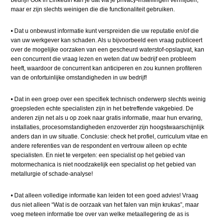
maar er zijn slechts weinigen die die functionaliteit gebruiken.
•
​
Dat u onbewust informatie kunt verspreiden die uw reputatie en/of die
van uw werkgever kan schaden. Als u bijvoorbeeld een vraag publiceert
over de mogelijke oorzaken van een gescheurd waterstof-opslagvat, kan
een concurrent die vraag lezen en weten dat uw bedrijf een probleem
heeft, waardoor de concurrent kan anticiperen en zou kunnen profiteren
van de onfortuinlijke omstandigheden in uw bedrijf!
•
​
Dat in een groep over een specifiek technisch onderwerp slechts weinig
groepsleden echte specialisten zijn in het betreffende vakgebied. De
anderen zijn net als u op zoek naar gratis informatie, maar hun ervaring,
installaties, procesomstandigheden enzoverder zijn hoogstwaarschijnlijk
anders dan in uw situatie. Conclusie: check het profiel, curriculum vitae en
andere referenties van de respondent en vertrouw alleen op echte
specialisten. En niet te vergeten: een specialist op het gebied van
motormechanica is niet noodzakelijk een specialist op het gebied van
metallurgie of schade-analyse!
•
​
Dat alleen volledige informatie kan leiden tot een goed advies! Vraag
dus niet alleen “Wat is de oorzaak van het falen van mijn krukas”, maar
voeg meteen informatie toe over van welke metaallegering de as is