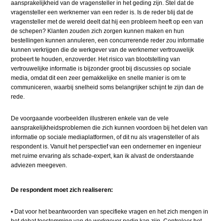
aansprakelijkheid van de vragensteller in het geding zijn. Stel dat de
vragensteller een werknemer van een reder is. Is de reder blij dat de
vragensteller met de wereld deelt dat hij een probleem heeft op een van
de schepen? Klanten zouden zich zorgen kunnen maken en hun
bestellingen kunnen annuleren, een concurrerende reder zou informatie
kunnen verkrijgen die de werkgever van de werknemer vertrouwelijk
probeert te houden, enzoverder. Het risico van blootstelling van
vertrouwelijke informatie is bijzonder groot bij discussies op sociale
media, omdat dit een zeer gemakkelijke en snelle manier is om te
communiceren, waarbij snelheid soms belangrijker schijnt te zijn dan de
rede.
De voorgaande voorbeelden illustreren enkele van de vele
aansprakelijkheidsproblemen die zich kunnen voordoen bij het delen van
informatie op sociale mediaplatformen, of dit nu als vragensteller of als
respondent is. Vanuit het perspectief van een ondernemer en ingenieur
met ruime ervaring als schade-expert, kan ik alvast de onderstaande
adviezen meegeven.
De respondent moet zich realiseren:
•
​
Dat voor het beantwoorden van specifieke vragen en het zich mengen in
het debat toestemming van de werkgever nodig kan zijn. Controleer het