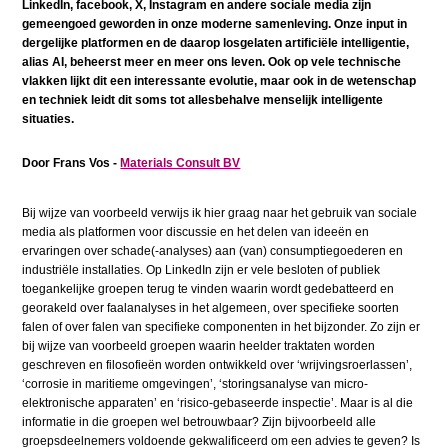
LinkedIn, facebook, X, Instagram en andere sociale media zijn
gemeengoed geworden in onze moderne samenleving. Onze input in
dergelijke platformen en de daarop losgelaten artificiële intelligentie,
alias AI, beheerst meer en meer ons leven. Ook op vele technische
vlakken lijkt dit een interessante evolutie, maar ook in de wetenschap
en techniek leidt dit soms tot allesbehalve menselijk intelligente
situaties.
Door Frans Vos -
Materials Consult BV
B
ij wijze van voorbeeld verwijs ik hier graag naar het gebruik van sociale
media als platformen voor discussie en het delen van ideeën en
ervaringen over schade(-analyses) aan (van) consumptiegoederen en
industriële installaties. Op LinkedIn zijn er vele besloten of publiek
toegankelijke groepen terug te vinden waarin wordt gedebatteerd en
georakeld over faalanalyses in het algemeen, over specifieke soorten
falen of over falen van specifieke componenten in het bijzonder. Zo zijn er
bij wijze van voorbeeld groepen waarin heelder traktaten worden
geschreven en filosofieën worden ontwikkeld over ‘wrijvingsroerlassen’,
‘corrosie in maritieme omgevingen’, ‘storingsanalyse van micro-
elektronische apparaten’ en
‘
risico-gebaseerde inspectie’. Maar is al die
informatie in die groepen wel betrouwbaar? Zijn bijvoorbeeld alle
groepsdeelnemers voldoende gekwalificeerd om een advies te geven? Is