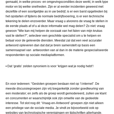
gemaakt, in welke proces- en omgevingscondities deze werkt, in welk type
motor en bij welke snelheden. Zijn er al eerder incidenten geweest met
dezelfde of een soortgelijke as in uw bedrijf, is er een barst opgetreden bij
het opstarten of tijdens de normale bedrijfsvoering, is er een technische
tekening te delen enzoverder. Maar vraag u alvorens de vraag te stellen in
de eerste plaats af of u al deze informatie wel mag delen? Zo niet: vraag
gewoon “Wie kan mij helpen de oorzaak van het falen van mijn krukas
vast te stellen?”, selecteer een geschikte specialist om u te helpen en
betaal voor de geleverde diensten. Meestal zal dat een veel accurater
antwoord opleveren dan dat dat je brein samenstelt op basis een
samenraapsel van antwoorden van al dan in de materie gespecialiseerde
respondenten op sociale mediaplatformen.
•
​
Dat ‘gratis’ zelden synoniem is voor ‘krijgen wat je nodig hebt’!
En voor iedereen: “Gesloten groepen bestaan niet op ’t internet”. De
meeste discussiegroepen zijn vrij toegankelijk zonder goedkeuring van
een moderator; en zelfs als de groep wordt gemodereerd, zullen uw klant
en concurrenten er waarschijnlijk ook zijn omwille van de gedeelde
interesse.
Tot slot nog dit: ‘Vraag-en-Antwoord’-groepen zijn niet alleen
een privilege van de sociale media. Je vindt ze bijvoorbeeld ook op
websites van technologische verenigingen en tijdschriften allerhande.