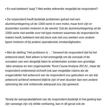
•
​
En wat betekent ‘laag’? Met welke referentie vergelijkt de respondent?
•
​
De respondent heeft duidelijk problemen gehad met een
aluminiumlegering uit de 1000-serie in een motor, maar toch zijn er
duizenden soorten motoren in de wereld. Dat de aluminiumlegering uit de
1000-serie niet werkte voor het type motoren waarmee de respondent te
maken heeft, betekent niet dat deze ook niet zou werken voor andere
typen motoren of bij andere operationele omstandigheden.
•
​
Met de stelling “Het probleem is …” beweert de respondent dat hij het
antwoord weet. Niet alleen is het onmogelijk om de oorzaak of de
oorzaken van een dergelijk falen te achterhalen zonder een grondige
labo-analyse en een zogenaamde ‘Root Cause Analyse (RCA)’, maar de
respondent onderwerpt zichzelf ook aan mogelijke claims als de
vragensteller het antwoord van de respondent zou gebruiken en als dat
antwoord achteraf verkeerd blijkt te zijn of veel duurder dan een andere
oplossing die ook voldoende adequaat zou zijn geweest.
Terwijl de aansprakelijkheid van de respondent duidelijk in het geding kan
zijn vanwege zijn vrij strikte verklaring, kan in dit geval ook de