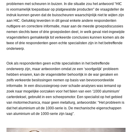
problemen met scheuren in buizen. In die situatie zou het antwoord “HIC
is voornamelijk toepasbaar op platgewalste producten” de vraagsteller de
indruk kunnen geven dat de buisscheuren waarschijnlijk niet te wijten zijn
aan HIC. Gelukkig leverden in dit geval enkele andere respondenten
nuttigere en correctere informatie, maar aan de meeste groepsdiscussies
nemen slechts twee of drie groepsleden deel, in welk geval niet-ingewijde
vragenstellers gemakkelijk tot verkeerde conclusies kunnen komen als de
twee of drie respondenten geen echte specialisten zijn in het betreffende
onderwerp.
Ook als respondenten geen echte specialisten in het betreffende
onderwerp zijn, maar antwoorden omdat ze een ‘soortgelijk’ probleem
hebben ervaren, kan de vragensteller behoorlijk in de war geraken en
zelfs verkeerde beslissingen nemen op basis van bevooroordeelde
informatie. In een discussiegroep over schade-analyses was iemand op
zoek naar mogelijke oorzaken voor het falen van een ‘1000 aluminium’
carterdeksel, gebruikt in een scheepsmotor. Een specialist op het gebied
van motormechanica, maar geen metallurg, antwoordde: “
Het probleem is
dat het aluminium uit de 1000-serie is. De mechanische eigenschappen
van aluminium uit de 1000-serie zijn laag
”.