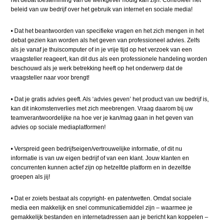
beleid van uw bedrijf over het gebruik van internet en sociale media!
•
​
Dat het beantwoorden van specifieke vragen en het zich mengen in het
debat gezien kan worden als het geven van professioneel advies. Zelfs
als je vanaf je thuiscomputer of in je vrije tijd op het verzoek van een
vraagsteller reageert, kan dit dus als een professionele handeling worden
beschouwd als je werk betrekking heeft op het onderwerp dat de
vraagsteller naar voor brengt!
•
​
Dat je gratis advies geeft. Als ‘advies geven’ het product van uw bedrijf is,
kan dit inkomstenverlies met zich meebrengen. Vraag daarom bij uw
teamverantwoordelijke na hoe ver je kan/mag gaan in het geven van
advies op sociale mediaplatformen!
•
​
Verspreid geen bedrijfseigen/vertrouwelijke informatie, of dit nu
informatie is van uw eigen bedrijf of van een klant. Jouw klanten en
concurrenten kunnen actief zijn op hetzelfde platform en in dezelfde
groepen als jij!
•
​
Dat er zoiets bestaat als copyright- en patentwetten. Omdat sociale
media een makkelijk en snel communicatiemiddel zijn – waarmee je
gemakkelijk bestanden en internetadressen aan je bericht kan koppelen –