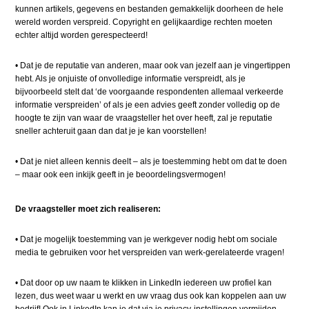
kunnen artikels, gegevens en bestanden gemakkelijk doorheen de hele
wereld worden verspreid. Copyright en gelijkaardige rechten moeten
echter altijd worden gerespecteerd!
•
​
Dat je de reputatie van anderen, maar ook van jezelf aan je vingertippen
hebt. Als je onjuiste of onvolledige informatie verspreidt, als je
bijvoorbeeld stelt dat ‘de voorgaande respondenten allemaal verkeerde
informatie verspreiden’ of als je een advies geeft zonder volledig op de
hoogte te zijn van waar de vraagsteller het over heeft, zal je reputatie
sneller achteruit gaan dan dat je je kan voorstellen!
•
​
Dat je niet alleen kennis deelt – als je toestemming hebt om dat te doen
– maar ook een inkijk geeft in je beoordelingsvermogen!
De vraagsteller moet zich realiseren:
•
​
Dat je mogelijk toestemming van je werkgever nodig hebt om sociale
media te gebruiken voor het verspreiden van werk-gerelateerde vragen!
•
​
Dat door op uw naam te klikken in LinkedIn iedereen uw profiel kan
lezen, dus weet waar u werkt en uw vraag dus ook kan koppelen aan uw
bedrijf! Ook in LinkedIn kan je dat via je privacy-instellingen vermijden,