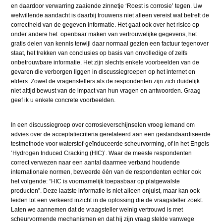
en daardoor verwarring zaaiende zinnetje ‘Roest is corrosie’ tegen. Uw
welwillende aandacht is daarbij trouwens niet alleen vereist wat betreft de
correctheid van de gegeven informatie. Het gaat ook over het risico op
onder andere het openbaar maken van vertrouwelijke gegevens, het
gratis delen van kennis terwijl daar normaal gezien een factuur tegenover
staat, het trekken van conclusies op basis van onvolledige of zelfs
onbetrouwbare informatie. Het zijn slechts enkele voorbeelden van de
gevaren die verborgen liggen in discussiegroepen op het internet en
elders. Zowel de vragenstellers als de respondenten zijn zich duidelijk
niet altijd bewust van de impact van hun vragen en antwoorden. Graag
geef ik u enkele concrete voorbeelden.
In een discussiegroep over corrosieverschijnselen vroeg iemand om
advies over de acceptatiecriteria gerelateerd aan een gestandaardiseerde
testmethode voor waterstof-geïnduceerde scheurvorming, of in het Engels
‘Hydrogen Induced Cracking (HIC)’. Waar de meeste respondenten
correct verwezen naar een aantal daarmee verband houdende
internationale normen, beweerde één van de respondenten echter ook
het volgende: “HIC is voornamelijk toepasbaar op platgewalste
producten”. Deze laatste informatie is niet alleen onjuist, maar kan ook
leiden tot een verkeerd inzicht in de oplossing die de vraagsteller zoekt.
Laten we aannemen dat de vraagsteller weinig vertrouwd is met
scheurvormende mechanismen en dat hij zijn vraag stelde vanwege