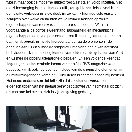
types’, maar ook de moderne duplex roestvast stalen volop inzetten. Met
die N-toevoeging is het echter ook uitkijken geblazen; iets te veel N en
een sterke verbrossing is uw deel. En zo kan ik hier nog vele epistels
schrijven over welke elementen welke invloed hebben op welke
eigenschappen van roestvaste en andere staalsoorten. Waar in
voorgaande al de corrosieweerstand, lasbaarheid en mechanische
eigenschappen de revue passeerden, zou ik ook nog kunnen aanhalen
dat – en ik beperk mij tot de hiervoor aangehaalde elementen - de
gehaltes aan Cr en V mee de temperatuurbestendigheid van het staal
beïnvloeden. Ik zou ook nog kunnen vermelden dat de gehaltes aan C, N
en Cr mee de oppervlaktehardheid bepalen. En een volgende keer dat
‘legeringen’ tot het centrale thema van een ALURVS-magazine wordt
gedoopt, kan ik ook nog over de invloed van de chemische elementen in
aluminiumlegeringen verhalen. Filibusteren is echter niet aan mij besteed.
Het moge ondertussen duidelijk zijn dat elk element verschillende
eigenschappen van het metaal beïnvloedt, zowel van het metaal op zich,
als van hoe het metaal zich in zijn omgeving gedraagt.