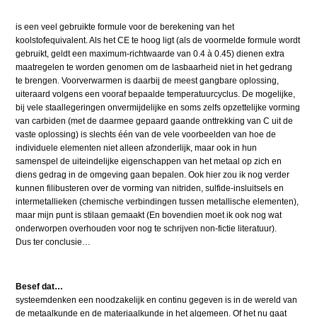
is een veel gebruikte formule voor de berekening van het
koolstofequivalent. Als het CE te hoog ligt (als de voormelde formule wordt
gebruikt, geldt een maximum-richtwaarde van 0.4 à 0.45) dienen extra
maatregelen te worden genomen om de lasbaarheid niet in het gedrang
te brengen. Voorverwarmen is daarbij de meest gangbare oplossing,
uiteraard volgens een vooraf bepaalde temperatuurcyclus. De mogelijke,
bij vele staallegeringen onvermijdelijke en soms zelfs opzettelijke vorming
van carbiden (met de daarmee gepaard gaande onttrekking van C uit de
vaste oplossing) is slechts één van de vele voorbeelden van hoe de
individuele elementen niet alleen afzonderlijk, maar ook in hun
samenspel de uiteindelijke eigenschappen van het metaal op zich en
diens gedrag in de omgeving gaan bepalen. Ook hier zou ik nog verder
kunnen filibusteren over de vorming van nitriden, sulfide-insluitsels en
intermetallieken (chemische verbindingen tussen metallische elementen),
maar mijn punt is stilaan gemaakt (En bovendien moet ik ook nog wat
onderworpen overhouden voor nog te schrijven non-fictie literatuur).
Dus ter conclusie…
Besef dat…
systeemdenken een noodzakelijk en continu gegeven is in de wereld van
de metaalkunde en de materiaalkunde in het algemeen. Of het nu gaat