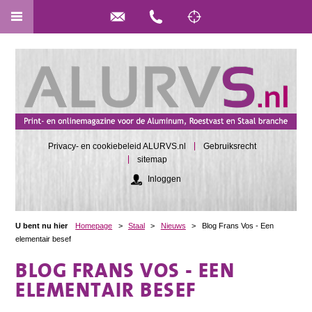
Privacy- en cookiebeleid ALURVS.nl
Gebruiksrecht
sitemap
Inloggen
U bent nu hier
Homepage
>
Staal
>
Nieuws
>
Blog Frans Vos - Een
elementair besef
BLOG FRANS VOS - EEN
ELEMENTAIR BESEF