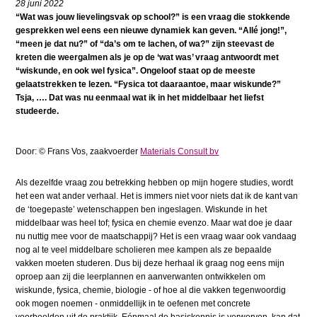
28 juni 2022
“Wat was jouw lievelingsvak op school?” is een vraag die stokkende
gesprekken wel eens een nieuwe dynamiek kan geven. “Allé jong!”,
“meen je dat nu?” of “da’s om te lachen, of wa?” zijn steevast de
kreten die weergalmen als je op de ‘wat was’ vraag antwoordt met
“wiskunde, en ook wel fysica”. Ongeloof staat op de meeste
gelaatstrekken te lezen. “Fysica tot daaraantoe, maar wiskunde?”
Tsja, …. Dat was nu eenmaal wat ik in het middelbaar het liefst
studeerde.
Door: © Frans Vos, zaakvoerder
Materials Consult bv
Als dezelfde vraag zou betrekking hebben op mijn hogere studies, wordt
het een wat ander verhaal. Het is immers niet voor niets dat ik de kant van
de ‘toegepaste’ wetenschappen ben ingeslagen. Wiskunde in het
middelbaar was heel tof; fysica en chemie evenzo. Maar wat doe je daar
nu nuttig mee voor de maatschappij? Het is een vraag waar ook vandaag
nog al te veel middelbare scholieren mee kampen als ze bepaalde
vakken moeten studeren. Dus bij deze herhaal ik graag nog eens mijn
oproep aan zij die leerplannen en aanverwanten ontwikkelen om
wiskunde, fysica, chemie, biologie - of hoe al die vakken tegenwoordig
ook mogen noemen - onmiddellijk in te oefenen met concrete