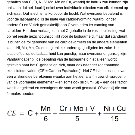
gehaltes aan C, Cr, Ni, V, Mo, Mn en Cu, waarbij de indruk zou kunnen zijn
ontstaan dat het daarbij enkel over individuele effecten van elk element op
zich gaat. Dat is echter te kort door de bocht. Wat evenzeer bepalend is
voor de lasbaarheid, is de mate van carbidevorming, waarbij onder
andere Cr en V zich gemakkelijk aan C verbinden ter vorming van
carbiden. Hierdoor verlaagt dan het C-gehalte in de vaste oplossing, wat
op het eerste gezicht gunstig lijkt voor de lasbaarheid, maar dat standpunt
is buiten de rol gerekend van de carbidevormers en de andere elementen
zoals Ni, Mo, Mn, Cu en nog enkele andere gegadigden ter zake. Het
totale effect op de lasbaarheid kan gunstig, maar evenzeer ongunstig zijn.
Vandaar dat er bij de bepaling van de lasbaarheid niet alleen wordt
gekeken naar het C-gehalte op zich, maar ook naar het zogenaamde
‘koolstofequivalent (CE = Carbon Equivalent)’. Het CE is het resultaat van
een wiskundige berekening waarbij aan het gehalte (in gewichtsprocent)
van de voormelde elementen – en soms ook silicium (Si) – een deelfactor
wordt toegekend en vervolgens de som wordt gemaakt. Of voor zij die van
formules houden: