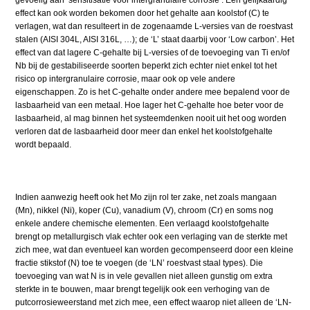
gevoelig aan ‘sensitisatie voor intergranulaire corrosie’. Een gelijkaardig
effect kan ook worden bekomen door het gehalte aan koolstof (C) te
verlagen, wat dan resulteert in de zogenaamde L-versies van de roestvast
stalen (AISI 304L, AISI 316L, …); de ‘L’ staat daarbij voor ‘Low carbon’. Het
effect van dat lagere C-gehalte bij L-versies of de toevoeging van Ti en/of
Nb bij de gestabiliseerde soorten beperkt zich echter niet enkel tot het
risico op intergranulaire corrosie, maar ook op vele andere
eigenschappen. Zo is het C-gehalte onder andere mee bepalend voor de
lasbaarheid van een metaal. Hoe lager het C-gehalte hoe beter voor de
lasbaarheid, al mag binnen het systeemdenken nooit uit het oog worden
verloren dat de lasbaarheid door meer dan enkel het koolstofgehalte
wordt bepaald.
Indien aanwezig heeft ook het Mo zijn rol ter zake, net zoals mangaan
(Mn), nikkel (Ni), koper (Cu), vanadium (V), chroom (Cr) en soms nog
enkele andere chemische elementen. Een verlaagd koolstofgehalte
brengt op metallurgisch vlak echter ook een verlaging van de sterkte met
zich mee, wat dan eventueel kan worden gecompenseerd door een kleine
fractie stikstof (N) toe te voegen (de ‘LN’ roestvast staal types). Die
toevoeging van wat N is in vele gevallen niet alleen gunstig om extra
sterkte in te bouwen, maar brengt tegelijk ook een verhoging van de
putcorrosieweerstand met zich mee, een effect waarop niet alleen de ‘LN-