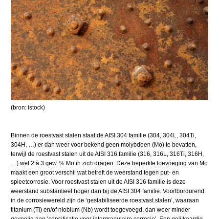
(bron: istock)
Binnen de roestvast stalen staat de AISI 304 familie (304, 304L, 304Ti,
304H, …) er dan weer voor bekend geen molybdeen (Mo) te bevatten,
terwijl de roestvast stalen uit de AISI 316 familie (316, 316L, 316Ti, 316H,
…) wel 2 à 3 gew. % Mo in zich dragen. Deze beperkte toevoeging van Mo
maakt een groot verschil wat betreft de weerstand tegen put- en
spleetcorrosie. Voor roestvast stalen uit de AISI 316 familie is deze
weerstand substantieel hoger dan bij de AISI 304 familie. Voortbordurend
in de corrosiewereld zijn de ‘gestabiliseerde roestvast stalen’, waaraan
titanium (Ti) en/of niobium (Nb) wordt toegevoegd, dan weer minder