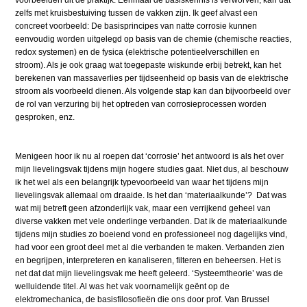
voorbeelden uit de praktijk. Eénmaal de basiskennis is verworven, kan dat
zelfs met kruisbestuiving tussen de vakken zijn. Ik geef alvast een
concreet voorbeeld: De basisprincipes van natte corrosie kunnen
eenvoudig worden uitgelegd op basis van de chemie (chemische reacties,
redox systemen) en de fysica (elektrische potentieelverschillen en
stroom). Als je ook graag wat toegepaste wiskunde erbij betrekt, kan het
berekenen van massaverlies per tijdseenheid op basis van de elektrische
stroom als voorbeeld dienen. Als volgende stap kan dan bijvoorbeeld over
de rol van verzuring bij het optreden van corrosieprocessen worden
gesproken, enz.
Menigeen hoor ik nu al roepen dat ‘corrosie’ het antwoord is als het over
mijn lievelingsvak tijdens mijn hogere studies gaat. Niet dus, al beschouw
ik het wel als een belangrijk typevoorbeeld van waar het tijdens mijn
lievelingsvak allemaal om draaide. Is het dan ‘materiaalkunde’? Dat was
wat mij betreft geen afzonderlijk vak, maar een verrijkend geheel van
diverse vakken met vele onderlinge verbanden. Dat ik de materiaalkunde
tijdens mijn studies zo boeiend vond en professioneel nog dagelijks vind,
had voor een groot deel met al die verbanden te maken. Verbanden zien
en begrijpen, interpreteren en kanaliseren, filteren en beheersen. Het is
net dat dat mijn lievelingsvak me heeft geleerd. ‘Systeemtheorie’ was de
welluidende titel. Al was het vak voornamelijk geënt op de
elektromechanica, de basisfilosofieën die ons door prof. Van Brussel