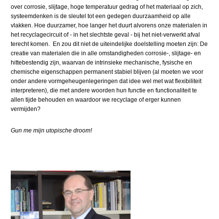
over corrosie, slijtage, hoge temperatuur gedrag of het materiaal op zich,
systeemdenken is de sleutel tot een gedegen duurzaamheid op alle
vlakken. Hoe duurzamer, hoe langer het duurt alvorens onze materialen in
het recyclagecircuit of - in het slechtste geval - bij het niet-verwerkt afval
terecht komen. En zou dit niet de uiteindelijke doelstelling moeten zijn: De
creatie van materialen die in alle omstandigheden corrosie-, slijtage- en
hittebestendig zijn, waarvan de intrinsieke mechanische, fysische en
chemische eigenschappen permanent stabiel blijven (al moeten we voor
onder andere vormgeheugenlegeringen dat idee wel met wat flexibiliteit
interpreteren), die met andere woorden hun functie en functionaliteit te
allen tijde behouden en waardoor we recyclage of erger kunnen
vermijden?
Gun me mijn utopische droom!