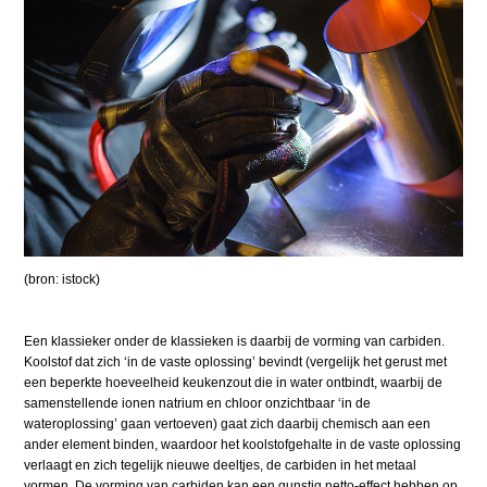
(bron: istock)
Een klassieker onder de klassieken is daarbij de vorming van carbiden.
Koolstof dat zich ‘in de vaste oplossing’ bevindt (vergelijk het gerust met
een beperkte hoeveelheid keukenzout die in water ontbindt, waarbij de
samenstellende ionen natrium en chloor onzichtbaar ‘in de
wateroplossing’ gaan vertoeven) gaat zich daarbij chemisch aan een
ander element binden, waardoor het koolstofgehalte in de vaste oplossing
verlaagt en zich tegelijk nieuwe deeltjes, de carbiden in het metaal
vormen. De vorming van carbiden kan een gunstig netto-effect hebben op