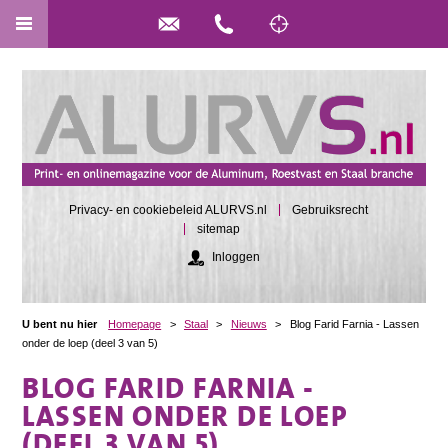
Privacy- en cookiebeleid ALURVS.nl
Gebruiksrecht
sitemap
Inloggen
U bent nu hier
Homepage
>
Staal
>
Nieuws
>
Blog Farid Farnia - Lassen
onder de loep (deel 3 van 5)
BLOG FARID FARNIA -
LASSEN ONDER DE LOEP
(DEEL 3 VAN 5)