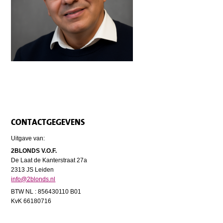
CONTACTGEGEVENS
Uitgave van:
2BLONDS V.O.F.
De Laat de Kanterstraat 27a
2313 JS Leiden
info@2blonds.nl
BTW NL : 856430110 B01
KvK 66180716