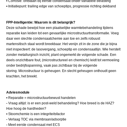
• Corrosie: ontstaan bij eerste condensaat onder variabele belasting
• Initiatiepunt: trailing edge van schoeptips, progressie richting dekband
FPP-Intelligentie: Waarom is dit belangrijk?
Deze schade bewijst hoe een plaatselijke warmtebehandeling tijdens
reparatie kan leiden tot een gevaarlijke microstructuurtransformatie. Voeg
daar een slechte condensaatchemie aan toe en zelfs robuust
martensitisch staal wordt breekbaar. Het venijn zit in de zone die je bijna
niet inspecteert: de lasovergang, schoeptip en condensaatlijn. Wie herstelt
zonder metallurgisch inzicht, plant ongemerkt de volgende schade. Een
deels onzichtbare fout, (microstructureel en chemisch) leidt tot vermoeiing
onder bedrijfsspanning, vaak pas zichtbaar bij de volgende
storing. Microstructuur is geheugen. En slecht geheugen onthoudt geen
krachten, het breekt.
Adviesmodule
• Reparatie = microstructuurbewust handelen
-
Vraag altijd: is er een post-weld behandeling? Hoe breed is de HAZ?
Hoe hoog de hardheden?
• Stoomchemie is een integriteitsfactor
-
Verlaag TOC via membraan/adsorptie
-
Meet eerste condensaat met ECS