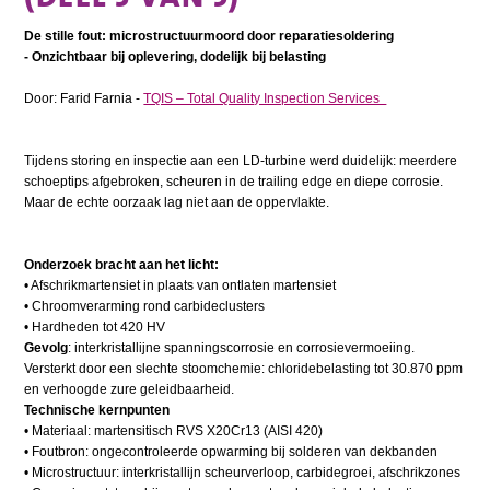
De stille fout: microstructuurmoord door reparatiesoldering
- Onzichtbaar bij oplevering, dodelijk bij belasting
Door: Farid Farnia -
TQIS – Total Quality Inspection Services
Tijdens storing en inspectie aan een LD-turbine werd duidelijk: meerdere
schoeptips afgebroken, scheuren in de trailing edge en diepe corrosie.
Maar de echte oorzaak lag niet aan de oppervlakte.
Onderzoek bracht aan het licht:
• Afschrikmartensiet in plaats van ontlaten martensiet
• Chroomverarming rond carbideclusters
• Hardheden tot 420 HV
Gevolg
: interkristallijne spanningscorrosie en corrosievermoeiing.
Versterkt door een slechte stoomchemie: chloridebelasting tot 30.870 ppm
en verhoogde zure geleidbaarheid.
Technische kernpunten
• Materiaal: martensitisch RVS X20Cr13 (AISI 420)
• Foutbron: ongecontroleerde opwarming bij solderen van dekbanden
• Microstructuur: interkristallijn scheurverloop, carbidegroei, afschrikzones