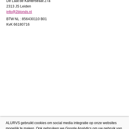
De Laat de Kanterstraat 27a
2313 JS Leiden
info@2blonds.nl
BTW NL : 856430110 B01
KvK 66180716
ALURVS gebruikt cookies om social media integratie op onze websites
mogelijk te maken. Ook gebruiken we Google Analytics om uw gebruik van