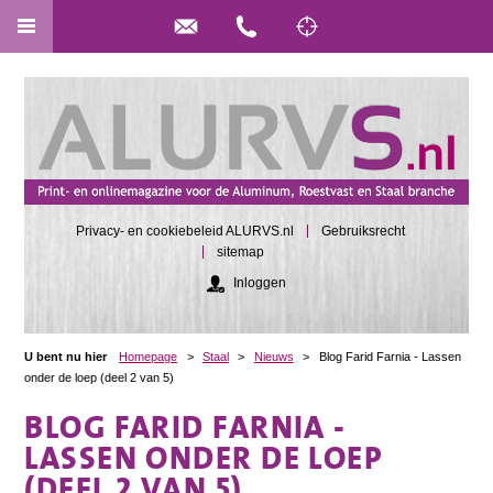
Privacy- en cookiebeleid ALURVS.nl
Gebruiksrecht
sitemap
Inloggen
U bent nu hier
Homepage
>
Staal
>
Nieuws
>
Blog Farid Farnia - Lassen
onder de loep (deel 2 van 5)
BLOG FARID FARNIA -
LASSEN ONDER DE LOEP
(DEEL 2 VAN 5)