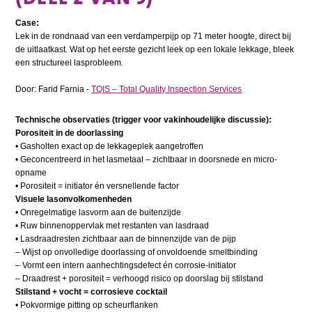
Case:
Lek in de rondnaad van een verdamperpijp op 71 meter hoogte, direct bij
de uitlaatkast. Wat op het eerste gezicht leek op een lokale lekkage, bleek
een structureel lasprobleem.
Door: Farid Farnia -
TQIS – Total Quality Inspection Services
Technische observaties (trigger voor vakinhoudelijke discussie):
Porositeit in de doorlassing
• Gasholten exact op de lekkageplek aangetroffen
• Geconcentreerd in het lasmetaal – zichtbaar in doorsnede en micro-
opname
• Porositeit = initiator én versnellende factor
Visuele lasonvolkomenheden
• Onregelmatige lasvorm aan de buitenzijde
• Ruw binnenoppervlak met restanten van lasdraad
• Lasdraadresten zichtbaar aan de binnenzijde van de pijp
– Wijst op onvolledige doorlassing of onvoldoende smeltbinding
– Vormt een intern aanhechtingsdefect én corrosie-initiator
– Draadrest + porositeit = verhoogd risico op doorslag bij stilstand
Stilstand + vocht = corrosieve cocktail
• Pokvormige pitting op scheurflanken