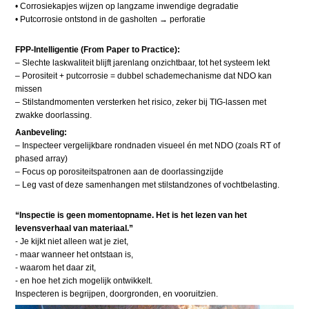
• Corrosiekapjes wijzen op langzame inwendige degradatie
• Putcorrosie ontstond in de gasholten → perforatie
FPP-Intelligentie (From Paper to Practice):
– Slechte laskwaliteit blijft jarenlang onzichtbaar, tot het systeem lekt
– Porositeit + putcorrosie = dubbel schade­mechanisme dat NDO kan
missen
– Stilstandmomenten versterken het risico, zeker bij TIG-lassen met
zwakke doorlassing.
Aanbeveling:
– Inspecteer vergelijkbare rondnaden visueel én met NDO (zoals RT of
phased array)
– Focus op porositeitspatronen aan de doorlassingzijde
– Leg vast of deze samenhangen met stilstandzones of vochtbelasting.
“Inspectie is geen momentopname. Het is het lezen van het
levensverhaal van materiaal.”
- Je kijkt niet alleen wat je ziet,
- maar wanneer het ontstaan is,
- waarom het daar zit,
- en hoe het zich mogelijk ontwikkelt.
Inspecteren is begrijpen, doorgronden, en vooruitzien.