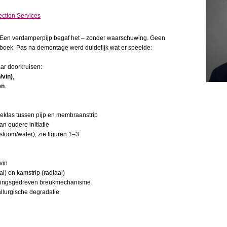
ection Services
de. Een verdamperpijp begaf het – zonder waarschuwing. Geen
gboek. Pas na demontage werd duidelijk wat er speelde:
ar doorkruisen:
/vin)
,
en
.
eklas tussen pijp en membraanstrip
n oudere initiatie
toom/water), zie figuren 1–3
vin
al) en kamstrip (radiaal)
nningsgedreven breukmechanisme
llurgische degradatie