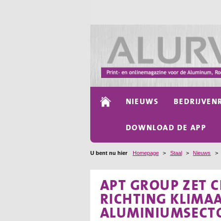
NIEUWS
BEDRIJVEN
DOWNLOAD DE APP
U bent nu hier
Homepage
>
Staal
>
Nieuws
>
APT GROUP ZET C
RICHTING KLIMAA
ALUMINIUMSECT