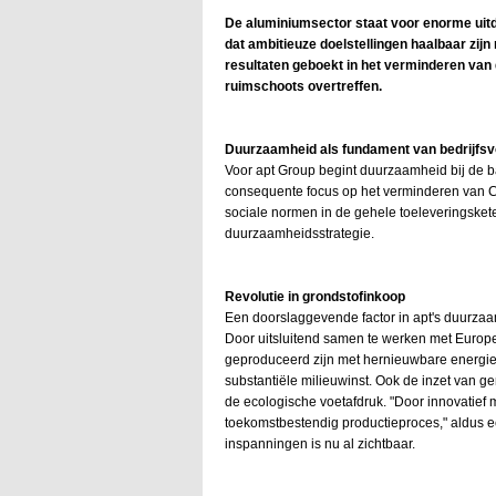
De aluminiumsector staat voor enorme uit
dat ambitieuze doelstellingen haalbaar zijn
resultaten geboekt in het verminderen van
ruimschoots overtreffen.
Duurzaamheid als fundament van bedrijfsv
Voor apt Group begint duurzaamheid bij de ba
consequente focus op het verminderen van CO₂
sociale normen in de gehele toeleveringsket
duurzaamheidsstrategie.
Revolutie in grondstofinkoop
Een doorslaggevende factor in apt's duurzaa
Door uitsluitend samen te werken met Europes
geproduceerd zijn met hernieuwbare energieb
substantiële milieuwinst. Ook de inzet van ge
de ecologische voetafdruk. "Door innovatie
toekomstbestendig productieproces," aldus e
inspanningen is nu al zichtbaar.