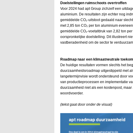
Doelstellingen ruimschoots overtroffen
Voor 2024 had apt Group zichzelf een uitdage
aluminium. De resultaten zijn echter nog in
gemiddelde CO₂-uitstoot gedaald naar slecht
met 2,85 ton CO₂ per ton aluminium eveneens
gemiddelde CO₂-voetafdruk van 2,82 ton per t
oorspronkelijke doelstelling. Dit illustreert n
vastberadenheid om de sector te verduurza
Roadmap naar een klimaatneutrale toekom
De huidige resultaten vormen slechts het begi
duurzaamheidsroadmap uitgestippeld met als
langetermijnvisie wordt ondersteund door v
van productieprocessen en implementatie v
duurzaamheid niet als een kostenpost, maar 
woordvoerder.
(tekst gaat door onder de visual)