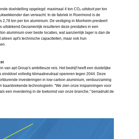
nde doelstelling opgelegd: maximaal 4 ton CO₂-uitstoot per ton
drukwekkender dan verwacht. In de fabriek in Roermond is de
s 2,78 ton per ton aluminium. De vestiging in Monheim presteert
 uitstekend.Gezamenlijk resulteren deze prestaties in een
on aluminium over beide locaties, wat aanzienlijk lager is dan de
iet alleen apt's technische capaciteiten, maar ook hun
men.
st
n van apt Group's ambitieuze reis. Het bedrijf heeft een duidelijke
 einddoel volledig klimaatneutraal opereren tegen 2044. Deze
oortdurende investeringen in low-carbon aluminium, verduurzaming
an baanbrekende technologieën. "We zien onze inspanningen voor
als een investering in de toekomst van onze branche," benadrukt de