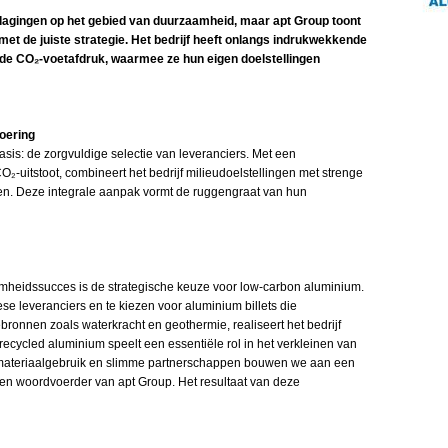
dagingen op het gebied van duurzaamheid, maar apt Group toont
 met de juiste strategie. Het bedrijf heeft onlangs indrukwekkende
 de CO₂-voetafdruk, waarmee ze hun eigen doelstellingen
oering
sis: de zorgvuldige selectie van leveranciers. Met een
-uitstoot, combineert het bedrijf milieudoelstellingen met strenge
en. Deze integrale aanpak vormt de ruggengraat van hun
mheidssucces is de strategische keuze voor low-carbon aluminium.
e leveranciers en te kiezen voor aluminium billets die
ronnen zoals waterkracht en geothermie, realiseert het bedrijf
recycled aluminium speelt een essentiële rol in het verkleinen van
f materiaalgebruik en slimme partnerschappen bouwen we aan een
en woordvoerder van apt Group. Het resultaat van deze