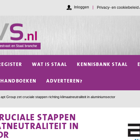
Inloggen
Privacy- en cookiebelei
REGISTER
WAT IS STAAL
KENNISBANK STAAL
HANDBOEKEN
ADVERTEREN?
apt Group zet cruciale stappen richting klimaatneutraliteit in aluminiumsector
RUCIALE STAPPEN
TNEUTRALITEIT IN
OR