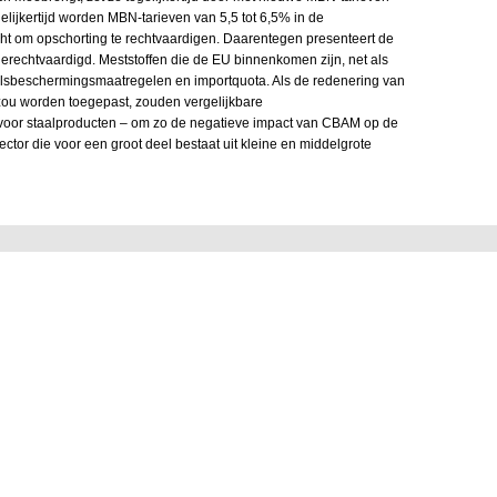
gelijkertijd worden MBN-tarieven van 5,5 tot 6,5% in de
t om opschorting te rechtvaardigen. Daarentegen presenteert de
erechtvaardigd. Meststoffen die de EU binnenkomen zijn, net als
elsbeschermingsmaatregelen en importquota. Als de redenering van
ou worden toegepast, zouden vergelijkbare
voor staalproducten – om zo de negatieve impact van CBAM op de
tor die voor een groot deel bestaat uit kleine en middelgrote