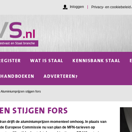
Inloggen
Privacy- en cookiebelei
REGISTER
WAT IS STAAL
KENNISBANK STAAL
HANDBOEKEN
ADVERTEREN?
Aluminiumprijzen stijgen fors
EN STIJGEN FORS
 Iran drijft de aluminiumprijzen momenteel omhoog. In plaats van
is de Europese Commissie nu van plan de MFN-tarieven op