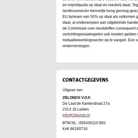
en importquota op staal en roestvrij staal. Te
landbouwsector kennelijk hoog genoeg geach
EU tarieven van 50% op staal als volkomen g
staal, al onderworpen aan uitgebreide hand
de Commissie over meststoffen consequent z
verlichtingsmaatregelen ook moeten gelden 
metaalbewerkingssector op te vangen. Een sec
ondernemingen.
CONTACTGEGEVENS
Uitgave van:
2BLONDS V.O.F.
De Laat de Kanterstraat 27a
2313 JS Leiden
info@2blonds.nl
BTW NL : 856430110 B01
KvK 66180716