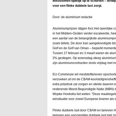
meststoffen tijdelijk op te schorten – terwi
voor een flinke dubbele last zorgt.
Door: de aluminium redactie
Aluminiumprijzen stijgen fors Het openlijke 
in het Midden-Oosten verder escaleerde, heef
een aantal van de belangrijkste aluminiumpr
zoals billets. De door Iran aangekondigde b
Golf en de Golf van Oman – beperkt momente
Tussen 27 februari en 3 maart waren de alu
3% gestegen. Op woensdag steeg aluminium
zijn aluminiumcontracten sinds vrijdag met 
EU-Commissie wil meststoftarieven opschor
verzoeken af om de CBAM-koolstofgrensheffi
extra prijsdruk zal zorgen en stelde daarom e
resterende Meest Begunstigde Natie (MBN)-
Wopke Hoekstra liet weten: "Deze maatregel
winsituatie voor zowel Europese boeren als d
Flinke dubbele last door CBAM en tarieven
tarieven een aanzienlijke dubbele last met z