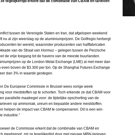
jl ze tegelijkertijd erkent dat de combinatie van CBAM en tarieven
conflict tussen de Verenigde Staten en Iran, dat afgelopen weekend
t nu al zijn weerslag op de aluminiumprijzen. De Golfregio herbergt
oducenten ter wereld, waaronder producenten van halffabricaten
lokkade van de Straat van Hormuz – gelegen tussen de Perzische
el de vrije toegang tot de havens van de meeste buurlanden.
miniumprijzen op de London Metal Exchange (LME) al met meer dan
 even boven de $3.300 per ton. Op de Shanghai Futures Exchange
meer dan 3% in waarde gestegen.
ten De Europese Commissie in Brussel wees vorige week
ng voor meststoffen op te schorten. Toch erkende ze dat CBAM voor
en parallelle maatregel voor: de tijdelijke opschorting van de
tarieven op ammoniak, ureum en bepaalde andere meststoffen.
en helpen de impact van CBAM te compenseren. Dit is een win-
e industrie."
 Hoewel de Commissie erkent dat de combinatie van CBAM en
ich meebrengt, zet ze tegelijkertijd door met nieuwe MBN-tarieven