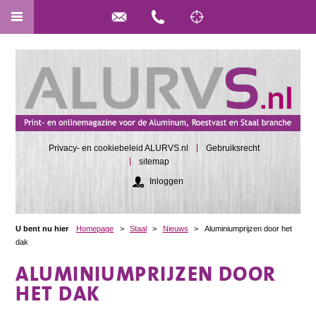
Privacy- en cookiebeleid ALURVS.nl
Gebruiksrecht
sitemap
Inloggen
U bent nu hier
Homepage
>
Staal
>
Nieuws
>
Aluminiumprijzen door het
dak
ALUMINIUMPRIJZEN DOOR
HET DAK