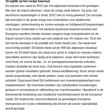
Terugblik op het vorige kwartaal
De prijzen van staal en RVS zijn het afgelopen kwartaal licht gestegen.
We zien de import afnemen, maar de vraag zwak blijven. De prijs van
aluminium daarentegen is sinds 2022 niet zo hoog geweest. De oorzaak
ligt enerzijds in de grote vraag voor onderdelen voor elektrische
voertuigen, netverzwaring en zonne-energie en lichtgewicht toepassingen
in de bouw. Anderzijds is het aanbod aluminium beperkt doordat veel
Europese smelters minder draaien wegens hoge energiekosten en de
import vanuit China vastzit aan een plafond van 45 miljoen ton. Toch liet
het vierde kwartaal in de praktijk een beter beeld zien. De markt was
voorzichtig positief. Dit bleek mede uit de PMI die afgelopen kwartaal
boven de 50 bleef staan (en staat voor groei in output en nieuwe orders).
Specifieke sectoren zijn lastig af te bakenen, maar met name bedrijven
rond food, en vooral de kip-, ei- en aardappelverwerkende industrie,
hadden duidelijk de wind mee. Ook binnen intra logistieke systemen
werden goede resultaten geboekt. Kleine kanttekening: Deze sector werkt
veelal projectmatig, met sterke pieken, maar ook perioden met minder
activiteit. Daarnaast bleef Q4 traditioneel een investeringskwartaal voor
maakbedrijven. Op meerdere plekken zijn substantiële investeringen
gedaan in vervanging en uitbreiding van machineparken. Opvallend is de
toenemende toetreding van Aziatische machinebouwers tot de Europese
markt. Dit vergroot de concurrentiedruk op gevestigde Europese
leveranciers en is een ontwikkeling die binnen de sector nadrukkelijk
wordt gevolgd.