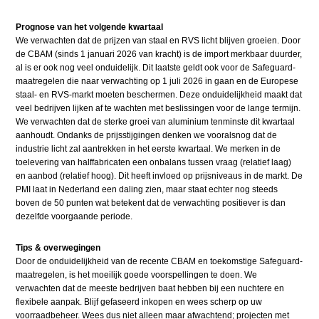
Prognose van het volgende kwartaal
We verwachten dat de prijzen van staal en RVS licht blijven groeien. Door
de CBAM (sinds 1 januari 2026 van kracht) is de import merkbaar duurder,
al is er ook nog veel onduidelijk. Dit laatste geldt ook voor de Safeguard-
maatregelen die naar verwachting op 1 juli 2026 in gaan en de Europese
staal- en RVS-markt moeten beschermen. Deze onduidelijkheid maakt dat
veel bedrijven lijken af te wachten met beslissingen voor de lange termijn.
We verwachten dat de sterke groei van aluminium tenminste dit kwartaal
aanhoudt. Ondanks de prijsstijgingen denken we vooralsnog dat de
industrie licht zal aantrekken in het eerste kwartaal. We merken in de
toelevering van halffabricaten een onbalans tussen vraag (relatief laag)
en aanbod (relatief hoog). Dit heeft invloed op prijsniveaus in de markt. De
PMI laat in Nederland een daling zien, maar staat echter nog steeds
boven de 50 punten wat betekent dat de verwachting positiever is dan
dezelfde voorgaande periode.
Tips & overwegingen
Door de onduidelijkheid van de recente CBAM en toekomstige Safeguard-
maatregelen, is het moeilijk goede voorspellingen te doen. We
verwachten dat de meeste bedrijven baat hebben bij een nuchtere en
flexibele aanpak. Blijf gefaseerd inkopen en wees scherp op uw
voorraadbeheer. Wees dus niet alleen maar afwachtend; projecten met