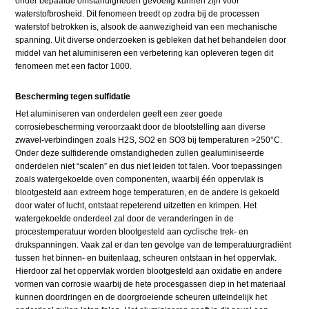
onder bepaalde omstandigheden gevoelig kunnen zijn voor
waterstofbrosheid. Dit fenomeen treedt op zodra bij de processen
waterstof betrokken is, alsook de aanwezigheid van een mechanische
spanning. Uit diverse onderzoeken is gebleken dat het behandelen door
middel van het aluminiseren een verbetering kan opleveren tegen dit
fenomeen met een factor 1000.
Bescherming tegen sulfidatie
Het aluminiseren van onderdelen geeft een zeer goede
corrosiebescherming veroorzaakt door de blootstelling aan diverse
zwavel-verbindingen zoals H2S, SO2 en SO3 bij temperaturen >250°C.
Onder deze sulfiderende omstandigheden zullen gealuminiseerde
onderdelen niet “scalen” en dus niet leiden tot falen. Voor toepassingen
zoals watergekoelde oven componenten, waarbij één oppervlak is
blootgesteld aan extreem hoge temperaturen, en de andere is gekoeld
door water of lucht, ontstaat repeterend uitzetten en krimpen. Het
watergekoelde onderdeel zal door de veranderingen in de
procestemperatuur worden blootgesteld aan cyclische trek- en
drukspanningen. Vaak zal er dan ten gevolge van de temperatuurgradiënt
tussen het binnen- en buitenlaag, scheuren ontstaan in het oppervlak.
Hierdoor zal het oppervlak worden blootgesteld aan oxidatie en andere
vormen van corrosie waarbij de hete procesgassen diep in het materiaal
kunnen doordringen en de doorgroeiende scheuren uiteindelijk het