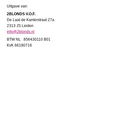
Uitgave van:
2BLONDS V.O.F.
De Laat de Kanterstraat 27a
2313 JS Leiden
info@2blonds.nl
BTW NL : 856430110 B01
KvK 66180716