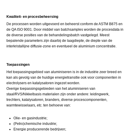
Kwaliteit- en procesbeheersing
De processen worden uitgevoerd en beheerst conform de ASTM B875 en
de QA ISO 9001. Door middel van batchsamples worden de procesdata in
de diverse posities van de behandelingsbatch vastgelegd. Meest
bepalende parameters zijn daarbij de laagdiepte, de diepte van de
interkristallijne diffusie-zone en eventueel de aluminium concentratie.
Toepassingen
Het toepassingsgebied van aluminiseren is in de industrie zeer breed en
kan als gevolg van de huidige energietransitie ook voor componenten in
electrolysers en katalysatoren ingezet worden.
Overige toepassingsgebieden van het aluminiseren van
staal/RVS/Nikkelbasis materialen zijn onder andere: leidingwerk,
trechters, katalysatoren, branders, diverse procescomponenten,
warmtewisselaars, etc. ten behoeve van:
Olie- en gasindustrie;
(Petro)chemische industrie;
Energie producerende bedrijven;