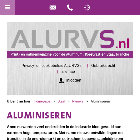
Privacy- en cookiebeleid ALURVS.nl
Gebruiksrecht
sitemap
Inloggen
U bent nu hier
Homepage
>
Staal
>
Nieuws
>
Aluminiseren
ALUMINISEREN
Anno nu worden veel onderdelen in de industrie blootgesteld aan
extreem hoge temperaturen. Met name nieuwe ontwikkelingen en
transitie in de energiemarkt en petrochemie, geven aanleiding om