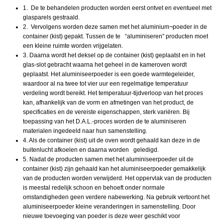
1. De te behandelen producten worden eerst ontvet en eventueel met
glasparels gestraald.
2. Vervolgens worden deze samen met het aluminium¬poeder in de
container (kist) gepakt. Tussen de te “aluminiseren” producten moet
een kleine ruimte worden vrijgelaten.
3. Daarna wordt het deksel op de container (kist) geplaatst en in het
glas-slot gebracht waarna het geheel in de kameroven wordt
geplaatst. Het aluminiseerpoeder is een goede warmtegeleider,
waardoor al na twee tot vier uur een regelmatige temperatuur
verdeling wordt bereikt. Het temperatuur-tijdverloop van het proces
kan, afhankelijk van de vorm en afmetingen van het product, de
specificaties en de vereiste eigenschappen, sterk variëren. Bij
toepassing van het D.A.L.-proces worden de te aluminiseren
materialen ingedeeld naar hun samenstelling.
4. Als de container (kist) uit de oven wordt gehaald kan deze in de
buitenlucht afkoelen en daarna worden geledigd.
5. Nadat de producten samen met het aluminiseerpoeder uit de
container (kist) zijn gehaald kan het aluminiseerpoeder gemakkelijk
van de producten worden verwijderd. Het oppervlak van de producten
is meestal redelijk schoon en behoeft onder normale
omstandigheden geen verdere nabewerking. Na gebruik vertoont het
aluminiseerpoeder kleine veranderingen in samenstelling. Door
nieuwe toevoeging van poeder is deze weer geschikt voor