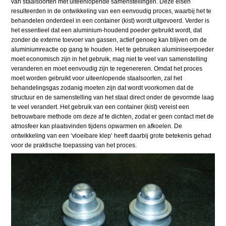
van staalsoorten met uiteenlopende samenstellingen. Deze eisen
resulteerden in de ontwikkeling van een eenvoudig proces, waarbij het te
behandelen onderdeel in een container (kist) wordt uitgevoerd. Verder is
het essentieel dat een aluminium-houdend poeder gebruikt wordt, dat
zonder de externe toevoer van gassen, actief genoeg kan blijven om de
aluminiumreactie op gang te houden. Het te gebruiken aluminiseerpoeder
moet economisch zijn in het gebruik, mag niet te veel van samenstelling
veranderen en moet eenvoudig zijn te regenereren. Omdat het proces
moet worden gebruikt voor uiteenlopende staalsoorten, zal het
behandelingsgas zodanig moeten zijn dat wordt voorkomen dat de
structuur en de samenstelling van het staal direct onder de gevormde laag
te veel verandert. Het gebruik van een container (kist) vereist een
betrouwbare methode om deze af te dichten, zodat er geen contact met de
atmosfeer kan plaatsvinden tijdens opwarmen en afkoelen. De
ontwikkeling van een ‘vloeibare klep’ heeft daarbij grote betekenis gehad
voor de praktische toepassing van het proces.