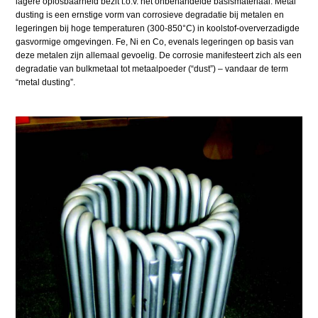
lagere oplosbaarheid bezit t.o.v. het onbehandelde basismateriaal. Metal
dusting is een ernstige vorm van corrosieve degradatie bij metalen en
legeringen bij hoge temperaturen (300-850°C) in koolstof-oververzadigde
gasvormige omgevingen. Fe, Ni en Co, evenals legeringen op basis van
deze metalen zijn allemaal gevoelig. De corrosie manifesteert zich als een
degradatie van bulkmetaal tot metaalpoeder (“dust”) – vandaar de term
“metal dusting”.