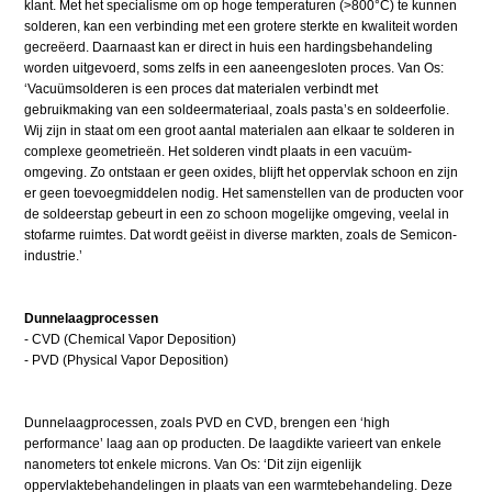
klant. Met het specialisme om op hoge temperaturen (>800°C) te kunnen
solderen, kan een verbinding met een grotere sterkte en kwaliteit worden
gecreëerd. Daarnaast kan er direct in huis een hardingsbehandeling
worden uitgevoerd, soms zelfs in een aaneengesloten proces. Van Os:
‘Vacuümsolderen is een proces dat materialen verbindt met
gebruikmaking van een soldeermateriaal, zoals pasta’s en soldeerfolie.
Wij zijn in staat om een groot aantal materialen aan elkaar te solderen in
complexe geometrieën. Het solderen vindt plaats in een vacuüm­
omgeving. Zo ontstaan er geen oxides, blijft het oppervlak schoon en zijn
er geen toevoegmiddelen nodig. Het samenstellen van de producten voor
de soldeerstap gebeurt in een zo schoon mogelijke omgeving, veelal in
stofarme ruimtes. Dat wordt geëist in diverse markten, zoals de Semicon-
industrie.’
Dunnelaagprocessen
- CVD (Chemical Vapor Deposition)
- PVD (Physical Vapor Deposition)
Dunnelaagprocessen, zoals PVD en CVD, brengen een ‘high
performance’ laag aan op producten. De laagdikte varieert van enkele
nanometers tot enkele microns. Van Os: ‘Dit zijn eigenlijk
oppervlaktebehandelingen in plaats van een warmtebehandeling. Deze