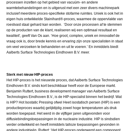
processen inzetten op het gebied van vacuüm- en andere
warmtebehandelingen en is uitgerust met een zeer divers machinepark
inclusief meerdere proces-specifieke stofarme ruimtes. Uniek is ook het in
eigen huis ontwikkelde Stainihard®-proces, waarmee de oppervlakte van
roestvast staal gehard kan worden. ‘Door onze processen af te stemmen
op de producten van de klant, realiseren wij een optimaal resultaat en
kwaliteit’, geeft Van Os aan. ‘Hoe groot, complex, uniek en innovatief de
vraag ook is, door brede kennis en ervaring zijn onze specialisten in staat
om veel verzoeken te behandelen en uit te voeren.’ En inmiddels biedt
Aalberts Surface Technologies Eindhoven B.V. meer.
Sterk met nieuw HIP-proces
Het HIP-proces is het nieuwste proces, dat Aalberts Surface Technologies
Eindhoven B.V. sinds kort beschikbaar heeft voor de Europese markt.
Benjamin Ruttert, business development manager van Aalberts Surface
Technologies Eindhoven B.V., is de HIP-specialist binnen het bedrijf. Wat
is HIP? Hot Isostatic Pressing ofwel Heet isostatisch persen (HIP) is een
productieproces waarbij gelijktijdig zowel hoge temperaturen als druk
worden toegepast. Het werd in de vijftiger jaren uitgevonden voor
diffusiebindingstoepassingen in de nucleaire industrie. HIP is sindsdien
verder ontwikkeld en heeft inmiddels talloze toepassingen gevonden in
andere industrieën. Ruttert: ‘Het HIP-proces onderwerpt een component