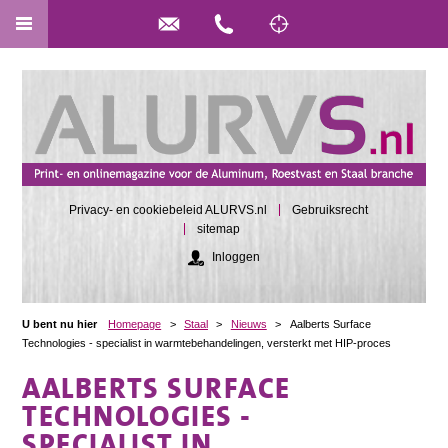
Privacy- en cookiebeleid ALURVS.nl
Gebruiksrecht
sitemap
Inloggen
U bent nu hier
Homepage
>
Staal
>
Nieuws
>
Aalberts Surface
Technologies - specialist in warmtebehandelingen, versterkt met HIP-proces
AALBERTS SURFACE
TECHNOLOGIES -
SPECIALIST IN