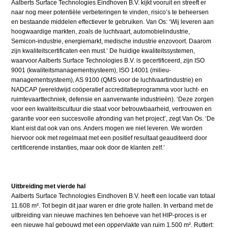
Aalberts Surface Technologies Eindhoven B.V. kijkt vooruit en streeft er
naar nog meer potentiële verbeteringen te vinden, risico’s te beheersen
en bestaande middelen effectiever te gebruiken. Van Os: ‘Wij leveren aan
hoogwaardige markten, zoals de luchtvaart, automobielindustrie,
Semicon-industrie, energiemarkt, medische industrie enzovoort. Daarom
zijn kwaliteitscertificaten een must.’ De huidige kwaliteitssystemen,
waarvoor Aalberts Surface Technologies B.V. is gecertificeerd, zijn ISO
9001 (kwaliteits­managementsysteem), ISO 14001 (milieu­
managementsysteem), AS 9100 (QMS voor de luchtvaart­industrie) en
NADCAP (wereldwijd coöperatief accreditatieprogramma voor lucht- en
ruimtevaarttechniek, defensie en aanverwante industrieën). ‘Deze zorgen
voor een kwaliteitscultuur die staat voor betrouwbaarheid, vertrouwen en
garantie voor een succesvolle afronding van het project’, zegt Van Os. ‘De
klant eist dat ook van ons. Anders mogen we niet leveren. We worden
hiervoor ook met regelmaat met een positief resultaat geauditeerd door
certificerende instanties, maar ook door de klanten zelf.’
Uitbreiding met vierde hal
Aalberts Surface Technologies Eindhoven B.V. heeft een locatie van totaal
11.608 m². Tot begin dit jaar waren er drie grote hallen. In verband met de
uitbreiding van nieuwe machines ten behoeve van het HIP-proces is er
een nieuwe hal gebouwd met een oppervlakte van ruim 1.500 m². Ruttert: