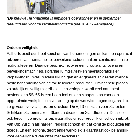
(De nieuwe HIP-machine is inmiddels operationeel en in september
geauditeerd voor de luchtvaartindustrie (NADCAP - Aerospace)
Orde en veiligheid
Aalberts biedt een heel spectrum van behandelingen en kan een opdracht
uitvoeren van aanname, tot bewerking, schoonmaken, certificeren en zo
nodig afleveren. Daartoe beschikt het over een groot aantal ovens en
bewerkingsmachines, stofarme ruimtes, test- en meetlaboratoria en
verpakkingsruimtes. Materiaalkundigen en engineers adviseren over de
beste behandeling van de toe te leveren producten. Om het hele proces
zo ordelijk en veilig mogelijk te laten verlopen wordt veel aandacht
besteed aan 5S. 5S is een Lean-tool en een stappenplan voor een
opgeruimde werkplek, om verspilling op de werkvloer tegen te gaan. Het
zorgt voor overzicht, rust en structuur. De vijf S-en staan voor Scheiden,
Schikken, Schoonmaken, Standaardiseren en Standhouden. Dat zie je
ook terug in de grote hallen, waar alles er zeer ordelijk en schoon uitziet.
Van Os: ‘Wij zijn als harderij redelijk schoon en dat komt de producten ten
goede. En een schone, geordende werkplek is daarnaast ook belangrijk
voor de veiligheid van onze medewerkers.’