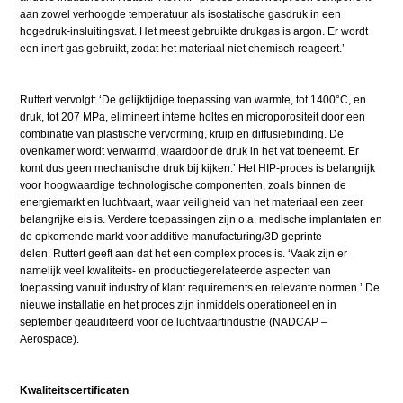
aan zowel verhoogde temperatuur als isostatische gasdruk in een
hogedruk-insluitingsvat. Het meest gebruikte drukgas is argon. Er wordt
een inert gas gebruikt, zodat het materiaal niet chemisch reageert.’
Ruttert vervolgt: ‘De gelijktijdige toepassing van warmte, tot 1400°C, en
druk, tot 207 MPa, elimineert interne holtes en microporositeit door een
combinatie van plastische vervorming, kruip en diffusiebinding. De
ovenkamer wordt verwarmd, waardoor de druk in het vat toeneemt. Er
komt dus geen mechanische druk bij kijken.’ Het HIP-proces is belangrijk
voor hoogwaardige technolo­gische componenten, zoals binnen de
energiemarkt en luchtvaart, waar veiligheid van het materiaal een zeer
belangrijke eis is. Verdere toepassingen zijn o.a. medische implantaten en
de opkomende markt voor additive manufacturing/3D geprinte
delen. Ruttert geeft aan dat het een complex proces is. ‘Vaak zijn er
namelijk veel kwaliteits- en productiegerelateerde aspecten van
toepassing vanuit industry of klant requirements en relevante normen.’ De
nieuwe installatie en het proces zijn inmiddels operatio­neel en in
september geauditeerd voor de luchtvaart­industrie (NADCAP –
Aerospace).
Kwaliteitscertificaten