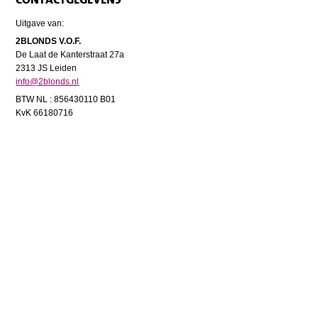
Uitgave van:
2BLONDS V.O.F.
De Laat de Kanterstraat 27a
2313 JS Leiden
info@2blonds.nl
BTW NL : 856430110 B01
KvK 66180716