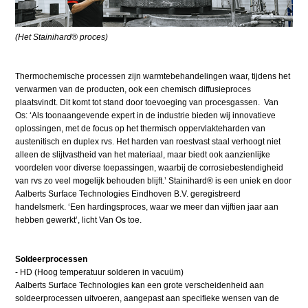
(Het Stainihard® proces)
Thermochemische processen zijn warmtebehandelingen waar, tijdens het
verwarmen van de producten, ook een chemisch diffusieproces
plaatsvindt. Dit komt tot stand door toevoeging van procesgassen. Van
Os: ‘Als toonaangevende expert in de industrie bieden wij innovatieve
oplossingen, met de focus op het thermisch oppervlakteharden van
austenitisch en duplex rvs. Het harden van roestvast staal verhoogt niet
alleen de slijtvastheid van het materiaal, maar biedt ook aanzienlijke
voordelen voor diverse toepassingen, waarbij de corrosiebestendigheid
van rvs zo veel mogelijk behouden blijft.’ Stainihard® is een uniek en door
Aalberts Surface Technologies Eindhoven B.V. geregistreerd
handelsmerk. ‘Een hardingsproces, waar we meer dan vijftien jaar aan
hebben gewerkt’, licht Van Os toe.
Soldeerprocessen
- HD (Hoog temperatuur solderen in vacuüm)
Aalberts Surface Technologies kan een grote verscheidenheid aan
soldeerprocessen uitvoeren, aangepast aan specifieke wensen van de