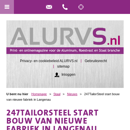
Privacy- en cookiebeleid ALURVS.nl
Gebruiksrecht
sitemap
Inloggen
U bent nu hier
Homepage
>
Staal
>
Nieuws
>
247TailorSteel start bouw
van nieuwe fabriek in Langenau
247TAILORSTEEL START
BOUW VAN NIEUWE
FABRIEK IN LANGENAU