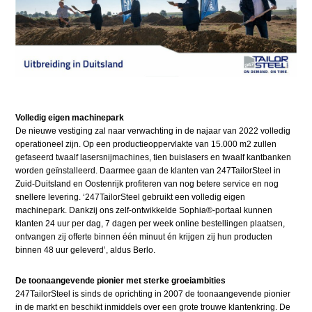
Volledig eigen machinepark
De nieuwe vestiging zal naar verwachting in de najaar van 2022 volledig
operationeel zijn. Op een productieoppervlakte van 15.000 m2 zullen
gefaseerd twaalf lasersnijmachines, tien buislasers en twaalf kantbanken
worden geïnstalleerd. Daarmee gaan de klanten van 247TailorSteel in
Zuid-Duitsland en Oostenrijk profiteren van nog betere service en nog
snellere levering. ‘247TailorSteel gebruikt een volledig eigen
machinepark. Dankzij ons zelf-ontwikkelde Sophia®-portaal kunnen
klanten 24 uur per dag, 7 dagen per week online bestellingen plaatsen,
ontvangen zij offerte binnen één minuut én krijgen zij hun producten
binnen 48 uur geleverd’, aldus Berlo.
De toonaangevende pionier met sterke groeiambities
247TailorSteel is sinds de oprichting in 2007 de toonaangevende pionier
in de markt en beschikt inmiddels over een grote trouwe klantenkring. De