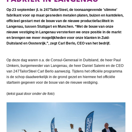
Op 23 september jl. is 247TailorSteel, de toonaangevende 'slimme'
fabrikant voor op maat gesneden metalen platen, buizen en kantdelen,
officieel gestart met de bouw van de nieuwe productiefaciliteit in
Langenau, tussen Stuttgart en Munchen. “Met de bouw van onze
nieuwe vestiging in Langenau versterken we onze positie in de markt
en brengen we meer mogelijkheden voor onze klanten in Zuid-
Duitsland en Oostenrijk.”, zegt Carl Berlo, CEO van het bedrijf.
Op deze dag waren o.a. de Consul-Generaal in Duitsland, de heer Paul
IJmkers, burgemeester van Langenau, de heer Daniel Salemi en de CEO
van 247TailorSteel Carl Berlo aanwezig. Tijdens het officiële programma
is de schop daadwerkelijk in de grond gezet en hiermee het officiële
startsein gegeven voor de bouw van de nieuwe vestiging.
(
tekst gaat door onder de foto
)