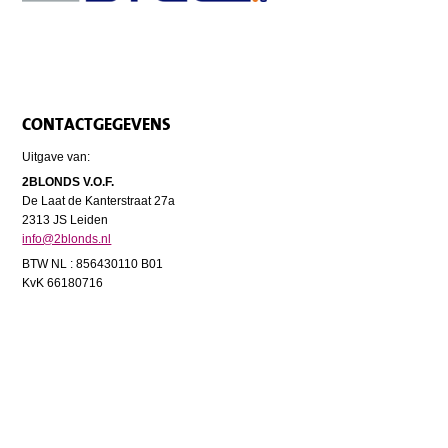
CONTACTGEGEVENS
Uitgave van:
2BLONDS V.O.F.
De Laat de Kanterstraat 27a
2313 JS Leiden
info@2blonds.nl
BTW NL : 856430110 B01
KvK 66180716