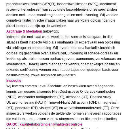
procedurekwalificaties (WPQR), lasserskwalificaties (WPQ), document
review of het oplossen van structurele lasproblemen: onze specialisten
denken met u mee, vanaf engineering tot en met uitvoering. Wij vertalen
complexe lastechnische vraagstukken naar werkbare oplossingen die
direct toepasbaar zijn op de werkvloer.
Arbitrage & Mediation
(uitgelicht)
Iedereen die met staal werkt weet dat het soms mis kan gaan. In die
situaties biedt Inspecto Visio als onafhankelijk expert vaak een oplossing
via arbitrage en bemiddeling. Wij leveren een onafhankelijk technisch
oordeel bij geschillen over laskwaliteit, uitvoering of schade-oorzaak en
treden op als arbiter tussen opdrachtgevers, aannemers, verzekeraars en
leveranciers. Dankzij onze diepgaande kennis, onafhankelijke positie en
erkende certificering vormen onze rapportages een gedegen basis voor
besluitvorming, zowel technisch als juridisch.
Inspectie
Wij leveren ervaren Level 3-technici en beschikken over diepgaande
kennis van gespecialiseerde Niet-Destructieve Onderzoeksmethoden
(NDO), waaronder radiografisch (RT), ultrasoon (UT), Phased Array
Ultrasonic Testing (PAUT), Time-of-Flight Diffraction (TOFD), magnetisch
(MT), penetrant (PT), visueel (VT) en wervelstroomonderzoek (ET). Onze
inspecteurs werken volgens de geldende normen en leveren rapportages
die voldoen aan de eisen van uw afnemers en certificerende instanties.
QA/QC: kwaliteitsborging en kwaliteitscontrole