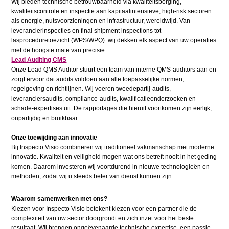
Wij bieden technische betrouwbaarheid via kwaliteitsborging,
kwaliteitscontrole en inspectie aan kapitaalintensieve, high-risk sectoren
als energie, nutsvoorzieningen en infrastructuur, wereldwijd. Van
leverancierinspecties en final shipment inspections tot
lasproceduretoezicht (WPS/WPQ): wij dekken elk aspect van uw operaties
met de hoogste mate van precisie.
Lead Auditing CMS
Onze Lead QMS Auditor stuurt een team van interne QMS-auditors aan en
zorgt ervoor dat audits voldoen aan alle toepasselijke normen,
regelgeving en richtlijnen. Wij voeren tweedepartij-audits,
leveranciersaudits, compliance-audits, kwalificatieonderzoeken en
schade-expertises uit. De rapportages die hieruit voortkomen zijn eerlijk,
onpartijdig en bruikbaar.
Onze toewijding aan innovatie
Bij Inspecto Visio combineren wij traditioneel vakmanschap met moderne
innovatie. Kwaliteit en veiligheid mogen wat ons betreft nooit in het geding
komen. Daarom investeren wij voortdurend in nieuwe technologieën en
methoden, zodat wij u steeds beter van dienst kunnen zijn.
Waarom samenwerken met ons?
Kiezen voor Inspecto Visio betekent kiezen voor een partner die de
complexiteit van uw sector doorgrondt en zich inzet voor het beste
resultaat. Wij brengen ongeëvenaarde technische expertise, een passie