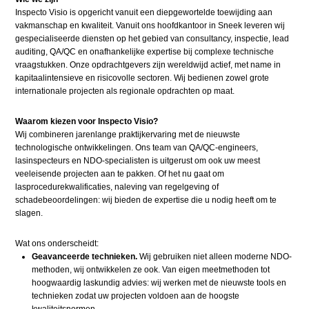
Inspecto Visio is opgericht vanuit een diepgewortelde toewijding aan
vakmanschap en kwaliteit. Vanuit ons hoofdkantoor in Sneek leveren wij
gespecialiseerde diensten op het gebied van consultancy, inspectie, lead
auditing, QA/QC en onafhankelijke expertise bij complexe technische
vraagstukken. Onze opdrachtgevers zijn wereldwijd actief, met name in
kapitaalintensieve en risicovolle sectoren. Wij bedienen zowel grote
internationale projecten als regionale opdrachten op maat.
Waarom kiezen voor Inspecto Visio?
Wij combineren jarenlange praktijkervaring met de nieuwste
technologische ontwikkelingen. Ons team van QA/QC-engineers,
lasinspecteurs en NDO-specialisten is uitgerust om ook uw meest
veeleisende projecten aan te pakken. Of het nu gaat om
lasprocedurekwalificaties, naleving van regelgeving of
schadebeoordelingen: wij bieden de expertise die u nodig heeft om te
slagen.
Wat ons onderscheidt:
Geavanceerde technieken.
Wij gebruiken niet alleen moderne NDO-
methoden, wij ontwikkelen ze ook. Van eigen meetmethoden tot
hoogwaardig laskundig advies: wij werken met de nieuwste tools en
technieken zodat uw projecten voldoen aan de hoogste