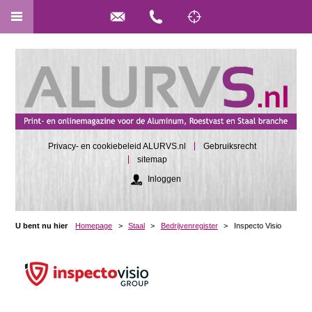
Privacy- en cookiebeleid ALURVS.nl
Gebruiksrecht
sitemap
Inloggen
U bent nu hier
Homepage
>
Staal
>
Bedrijvenregister
>
Inspecto Visio