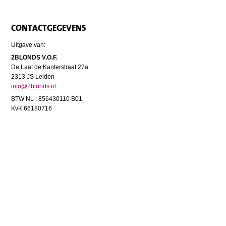
CONTACTGEGEVENS
Uitgave van:
2BLONDS V.O.F.
De Laat de Kanterstraat 27a
2313 JS Leiden
info@2blonds.nl
BTW NL : 856430110 B01
KvK 66180716