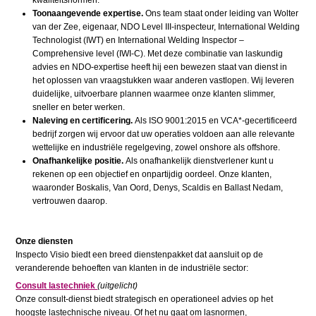
kwaliteitsnormen.
Toonaangevende expertise.
Ons team staat onder leiding van Wolter
van der Zee, eigenaar, NDO Level III-inspecteur, International Welding
Technologist (IWT) en International Welding Inspector –
Comprehensive level (IWI-C). Met deze combinatie van laskundig
advies en NDO-expertise heeft hij een bewezen staat van dienst in
het oplossen van vraagstukken waar anderen vastlopen. Wij leveren
duidelijke, uitvoerbare plannen waarmee onze klanten slimmer,
sneller en beter werken.
Naleving en certificering.
Als ISO 9001:2015 en VCA*-gecertificeerd
bedrijf zorgen wij ervoor dat uw operaties voldoen aan alle relevante
wettelijke en industriële regelgeving, zowel onshore als offshore.
Onafhankelijke positie.
Als onafhankelijk dienstverlener kunt u
rekenen op een objectief en onpartijdig oordeel. Onze klanten,
waaronder Boskalis, Van Oord, Denys, Scaldis en Ballast Nedam,
vertrouwen daarop.
Onze diensten
Inspecto Visio biedt een breed dienstenpakket dat aansluit op de
veranderende behoeften van klanten in de industriële sector:
Consult lastechniek
(uitgelicht)
Onze consult-dienst biedt strategisch en operationeel advies op het
hoogste lastechnische niveau. Of het nu gaat om lasnormen,