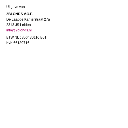
Uitgave van:
2BLONDS V.O.F.
De Laat de Kanterstraat 27a
2313 JS Leiden
info@2blonds.nl
BTW NL : 856430110 B01
KvK 66180716