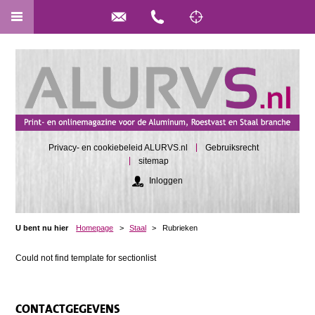
Privacy- en cookiebeleid ALURVS.nl
Gebruiksrecht
sitemap
Inloggen
U bent nu hier
Homepage
>
Staal
>
Rubrieken
Could not find template for sectionlist
CONTACTGEGEVENS